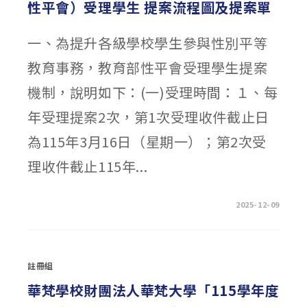
性平會）受理學生 提案流程圖及提案單
一、為提升各級學校學生參與性別平等
教育事務，教育部性平會受理學生提案
機制，說明如下：(一)受理時間：１、每
年受理提案2次，第1次受理收件截止日
為115年3月16日（星期一）；第2次受
理收件截止115年...
在
留言功能已關閉
2025-12-09
〈轉
知:
教
育
部
性
註冊組
別
平
等
華梵學校財團法人華梵大學「115學年度
教
育