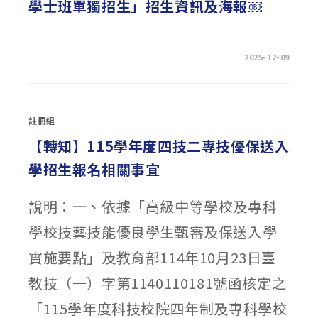
學士班單獨招生」招生資訊及海報￼
委
員
會
（下
稱
性
在
留言功能已關閉
2025-12-09
平
〈華
會）
梵
受
學
理
校
學
財
生
團
提
註冊組
法
案
人
流
華
【轉知】115學年度四技二專技優保送入
程
梵
圖
大
及
學招生報名相關事宜
學
提
「115
案
學
單〉
年
中
說明：一、依據「高級中等學校及專科
度
學
士
學校技藝技能優良學生甄審及保送入學
班
單
獨
實施要點」及教育部114年10月23日臺
招
生」
招
教技（一）字第1140110181號函核定之
生
資
「115學年度科技校院四年制及專科學校
訊
及