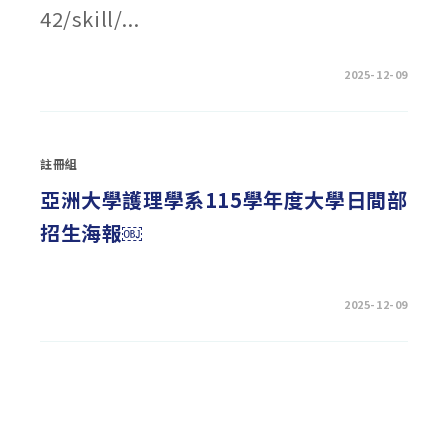
中
42/skill/...
在
留言功能已關閉
2025-12-09
〈115
學
年
度
科
技
註冊組
校
院
四
亞洲大學護理學系115學年度大學日間部
年
制
招生海報￼
及
專
科
學
校
二
在
留言功能已關閉
2025-12-09
年
〈亞
制
洲
技
大
優
學
甄
護
審
理
入
學
學
系
招
115
生
學
重
年