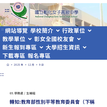
跳
:::
轉
至
主
網站導覽
學校簡介
行政單位
:::
教學單位
彰女全國校友會
要
新生報到專區
大學招生資訊
內
下載專區
報名專區
容
>
2025 年
>
12 月
>
9 日
:::
05.學務處
/
生輔組
轉知:教育部性別平等教育委員會（下稱