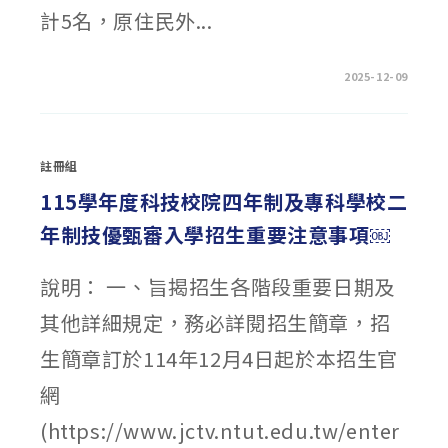
計5名，原住民外...
在
留言功能已關閉
2025-12-09
〈中
國
文
化
大
學
註冊組
本
校
115
115學年度科技校院四年制及專科學校二
學
年
年制技優甄審入學招生重要注意事項￼
度
學
士
班
說明： 一、旨揭招生各階段重要日期及
舞
蹈
學
其他詳細規定，務必詳閱招生簡章，招
系
單
獨
生簡章訂於114年12月4日起於本招生官
招
生
相
網
關
資
(https://www.jctv.ntut.edu.tw/enter
訊
￼〉