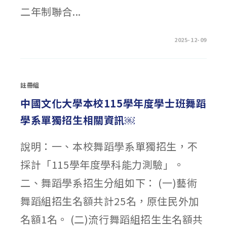
海
二年制聯合...
報
￼〉
中
在
留言功能已關閉
2025-12-09
〈【轉
知】
115
學
年
度
註冊組
四
技
二
中國文化大學本校115學年度學士班舞蹈
專
技
學系單獨招生相關資訊￼
優
保
送
入
說明：一、本校舞蹈學系單獨招生，不
學
招
生
採計「115學年度學科能力測驗」。
報
名
相
二、舞蹈學系招生分組如下： (一)藝術
關
事
宜〉
舞蹈組招生名額共計25名，原住民外加
中
名額1名。 (二)流行舞蹈組招生生名額共