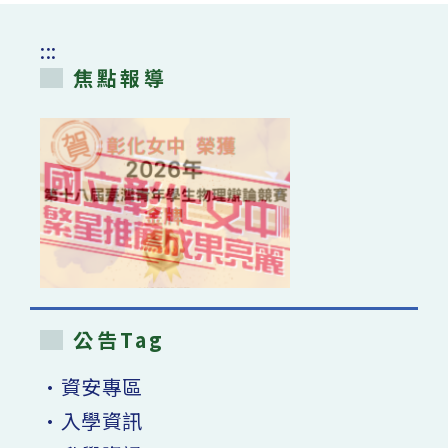
要
度
注
大
意
學
事
:::
日
項
間
￼〉
焦點報導
部
中
招
生
海
報
￼〉
中
公告Tag
•資安專區
•入學資訊