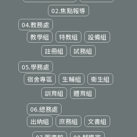
02.焦點報導
04.教務處
教學組
特教組
設備組
註冊組
試務組
05.學務處
宿舍專區
生輔組
衛生組
訓育組
體育組
06.總務處
出納組
庶務組
文書組