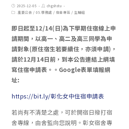
Post
Post
2025-12-05
chgshstu
published:
author:
Post
.重要公告
/
05.學務處
/
宿舍專區
/
生輔組
category:
即日起至12/14(日)為下學期住宿線上申
請期間，以高一、高二及高三同學為申
請對象(原住宿生若要續住，亦須申請)，
請於12月14日前，到本公告連結上網填
寫住宿申請表。。Google表單填報網
址:
https://bit.ly/彰化女中住宿申請表
若尚有不清楚之處，可於開宿日撥打宿
舍專線，由舍監向您說明。彰女宿舍專