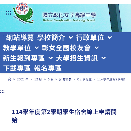
跳
:::
轉
至
主
網站導覽
學校簡介
行政單位
:::
教學單位
彰女全國校友會
要
新生報到專區
大學招生資訊
內
下載專區
報名專區
容
>
2025 年
>
12 月
>
5 日
>
所有公告
>
05.學務處
>
114學年度第2學期學
:::
114學年度第2學期學生宿舍線上申請開
始