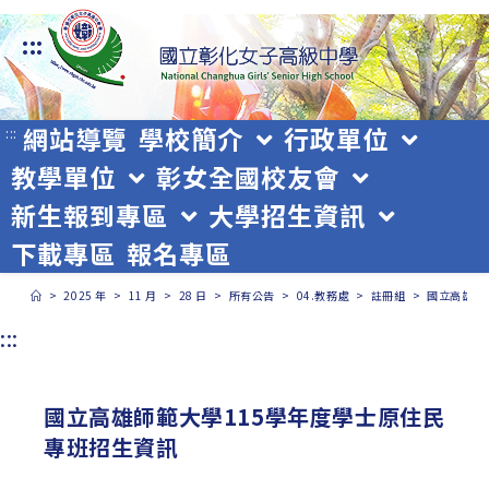
跳
:::
轉
至
主
網站導覽
學校簡介
行政單位
:::
教學單位
彰女全國校友會
要
新生報到專區
大學招生資訊
內
下載專區
報名專區
容
>
2025 年
>
11 月
>
28 日
>
所有公告
>
04.教務處
>
註冊組
>
國立高雄師
:::
國立高雄師範大學115學年度學士原住民
專班招生資訊