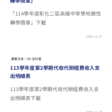
轉學簡章」
中
學
財
「114學年度彰化二區高級中等學校適性
產
管
理
轉學簡章」下載
實
施
要
點」，
自
在
留言功能已關閉
2025-11-27
即
〈「114
日
學
生
年
效〉
度
中
彰
化
.重要公告
/
09.主計室
二
區
高
113學年度第2學期代收代辦經費收入支
級
中
出明細表
等
學
校
適
113學年度第2學期代收代辦經費收入支
性
轉
學
出明細表下載
簡
章」〉
中
在
留言功能已關閉
2025-11-27