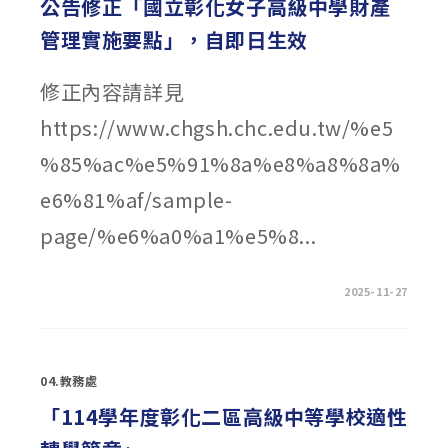
公告修正「國立彰化女子高級中學財產
校
「因
管理實施要點」，自即日生效
材
網
實
務
修正內容請詳見
操
作
與
https://www.chgsh.chc.edu.tw/%e5
教
學
應
%85%ac%e5%91%8a%e8%a8%8a%
用
研
習」〉
e6%81%af/sample-
中
page/%e6%a0%a1%e5%8...
在
留言功能已關閉
2025-11-27
〈公
告
修
正
「國
立
04.教務處
彰
化
女
「114學年度彰化二區高級中等學校適性
子
高
級