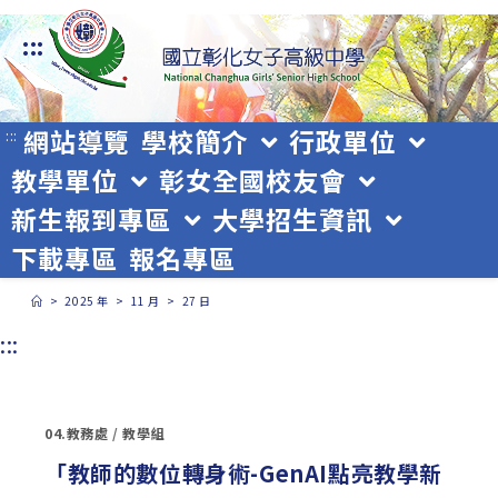
跳
:::
轉
至
主
網站導覽
學校簡介
行政單位
:::
教學單位
彰女全國校友會
要
新生報到專區
大學招生資訊
內
下載專區
報名專區
容
>
2025 年
>
11 月
>
27 日
:::
04.教務處
/
教學組
「教師的數位轉身術-GenAI點亮教學新