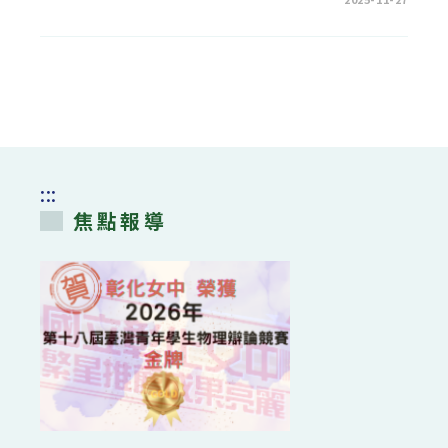
〈113
學
年
度
第
2
學
期
代
收
代
辦
經
費
:::
收
入
焦點報導
支
出
明
細
表〉
中