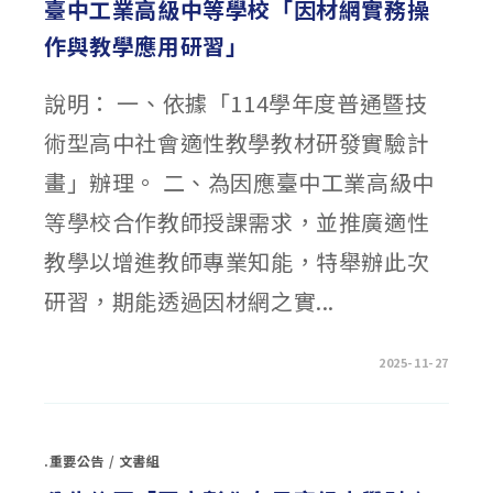
臺中工業高級中等學校「因材網實務操
點
亮
作與教學應用研習」
教
學
新
火
說明： 一、依據「114學年度普通暨技
花」
教
師
術型高中社會適性教學教材研發實驗計
增
能
研
畫」辦理。 二、為因應臺中工業高級中
習
及
「讓
等學校合作教師授課需求，並推廣適性
AI
成
教學以增進教師專業知能，特舉辦此次
就
你
的
研習，期能透過因材網之實...
教
學
想
像
力」
在
留言功能已關閉
2025-11-27
師
〈臺
資
中
培
工
訓
業
工
高
作
級
坊〉
.重要公告
/
文書組
中
中
等
學