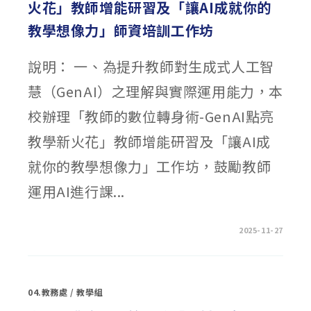
火花」教師增能研習及「讓AI成就你的
教學想像力」師資培訓工作坊
說明： 一、為提升教師對生成式人工智
慧（GenAI）之理解與實際運用能力，本
校辦理「教師的數位轉身術-GenAI點亮
教學新火花」教師增能研習及「讓AI成
就你的教學想像力」工作坊，鼓勵教師
運用AI進行課...
在
留言功能已關閉
2025-11-27
〈「教
師
的
數
位
轉
04.教務處
/
教學組
身
術-
GENAI