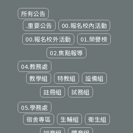
所有公告
.重要公告
00.報名校內活動
00.報名校外活動
01.榮譽榜
02.焦點報導
04.教務處
教學組
特教組
設備組
註冊組
試務組
05.學務處
宿舍專區
生輔組
衛生組
訓育組
體育組