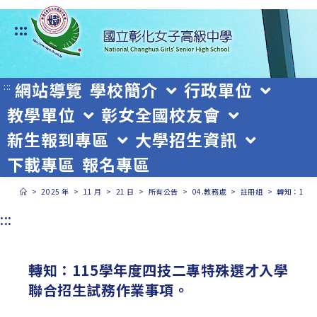
跳
:::
轉
至
主
網站導覽
學校簡介
行政單位
:::
教學單位
彰女全國校友會
要
新生報到專區
大學招生資訊
內
下載專區
報名專區
容
>
2025 年
>
11 月
>
21 日
>
所有公告
>
04.教務處
>
註冊組
>
轉知：11
:::
轉知：115學年度四技二專特殊選才入學
聯合招生試務作業事項。