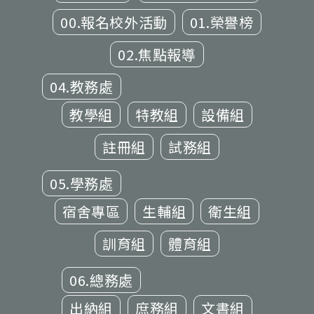
00.報名校外活動
01.榮譽榜
02.焦點報導
04.教務處
教學組
特教組
設備組
註冊組
試務組
05.學務處
宿舍專區
生輔組
衛生組
訓育組
體育組
06.總務處
出納組
庶務組
文書組