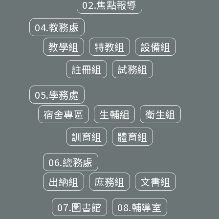
02.焦點報導
04.教務處
教學組
特教組
設備組
註冊組
試務組
05.學務處
宿舍專區
生輔組
衛生組
訓育組
體育組
06.總務處
出納組
庶務組
文書組
07.圖書館
08.輔導室