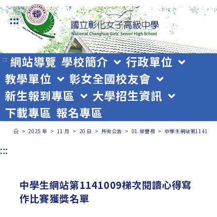
跳
:::
轉
至
主
網站導覽
學校簡介
行政單位
:::
教學單位
彰女全國校友會
要
新生報到專區
大學招生資訊
內
下載專區
報名專區
容
>
2025 年
>
11 月
>
20 日
>
所有公告
>
01.榮譽榜
>
中學生網站第11410
:::
中學生網站第1141009梯次閱讀心得寫
作比賽獲獎名單