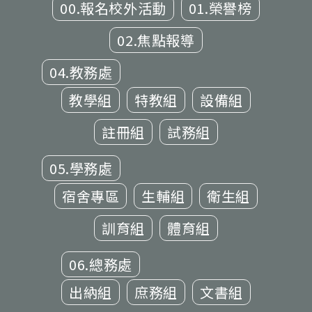
00.報名校外活動
01.榮譽榜
02.焦點報導
04.教務處
教學組
特教組
設備組
註冊組
試務組
05.學務處
宿舍專區
生輔組
衛生組
訓育組
體育組
06.總務處
出納組
庶務組
文書組