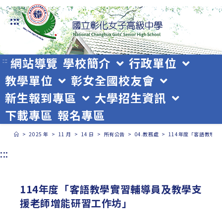
跳
:::
轉
至
主
網站導覽
學校簡介
行政單位
:::
教學單位
彰女全國校友會
要
新生報到專區
大學招生資訊
內
下載專區
報名專區
容
>
2025 年
>
11 月
>
14 日
>
所有公告
>
04.教務處
>
114年度「客語教學
:::
114年度「客語教學實習輔導員及教學支
援老師增能研習工作坊」