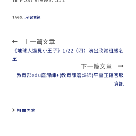
TAGS:
..研習資訊
上一篇文章
Read
more
《地球人遇見小王子》1/22（四）演出欣賞班級名
articles
單
下一篇文章
教育部edu磨課師+(教育部磨課師)平臺正確客服
資訊
相關內容