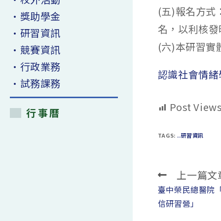
(五)報名方式
•獎助學金
名，以利核發時
•研習資訊
(六)本研習實
•競賽資訊
•行政業務
認識社會情緒
•試務課務
Post Views
行事曆
TAGS:
..研習資訊
上一篇文
Read
more
臺中榮民總醫院「
articles
信研習營」