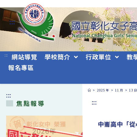
跳
轉
:::
至
主
要
:::
網站導覽
學校簡介
行政單位
教
內
報名專區
容
>
2025 年
>
11 月
>
13 
:::
:::
焦點報導
中崙高中「從