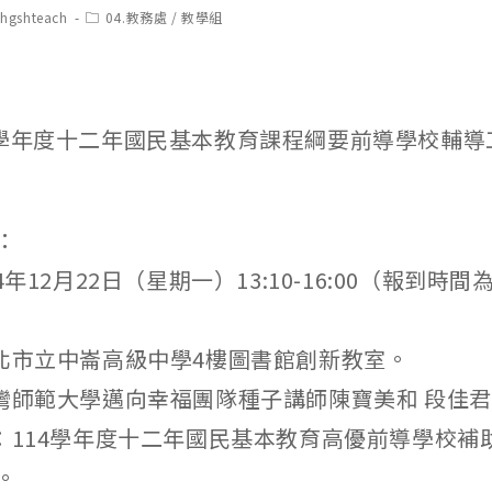
t
Post
chgshteach
04.教務處
/
教學組
hor:
category:
4學年度十二年國民基本教育課程綱要前導學校輔導
：
4年12月22日（星期一）13:10-16:00（報到時間為1
臺北市立中崙高級中學4樓圖書館創新教室。
臺灣師範大學邁向幸福團隊種子講師陳寶美和 段佳
象：114學年度十二年國民基本教育高優前導學校補
。