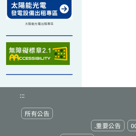
太陽能光電出租專區
:::
所有公告
.重要公告
0