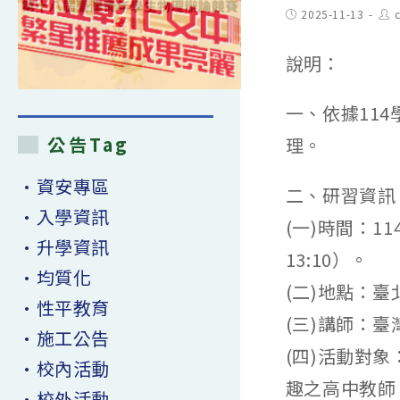
Post
Pos
2025-11-13
published:
aut
說明：
一、依據11
公告Tag
理。
•資安專區
二、研習資訊
•入學資訊
(一)時間：11
•升學資訊
13:10）。
•均質化
(二)地點：
•性平教育
(三)講師：
•施工公告
(四)活動對
•校內活動
趣之高中教師
•校外活動