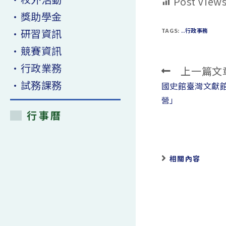
Post Views
•獎助學金
•研習資訊
TAGS:
..行政事務
•競賽資訊
•行政業務
上一篇文
Read
•試務課務
more
國史館臺灣文獻館
articles
營」
行事曆
相關內容