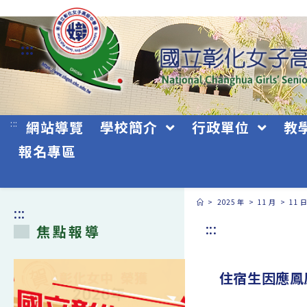
跳
轉
:::
至
主
要
:::
網站導覽
學校簡介
行政單位
教
內
報名專區
容
>
2025 年
>
11 月
>
11 
:::
:::
焦點報導
住宿生因應鳳