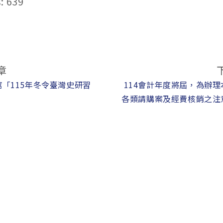
:
639
章
「115年冬令臺灣史研習
114會計年度將屆，為辦
各類請購案及經費核銷之注