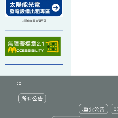
太陽能光電出租專區
:::
所有公告
.重要公告
0