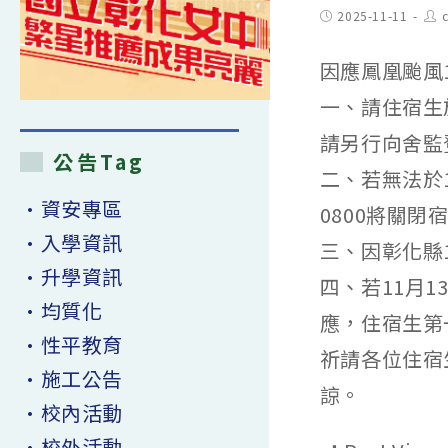
Post
Pos
2025-11-11
c
published:
aut
因應鳳凰颱風
一、請住宿生
請另行向舍監
公告Tag
二、若無法於1
•資安專區
0800將關閉
•入學資訊
三、因彰化縣
•升學資訊
四、若11月
•均質化
應，住宿生第
•性平教育
祈請各位住宿
•施工公告
諒。
•校內活動
•校外活動