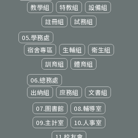
教學組
特教組
設備組
註冊組
試務組
05.學務處
宿舍專區
生輔組
衛生組
訓育組
體育組
06.總務處
出納組
庶務組
文書組
07.圖書館
08.輔導室
09.主計室
10.人事室
11.校友會