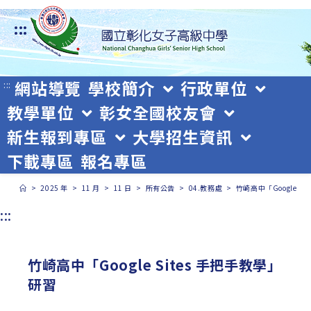
跳
:::
轉
至
主
網站導覽
學校簡介
行政單位
:::
教學單位
彰女全國校友會
要
新生報到專區
大學招生資訊
內
下載專區
報名專區
容
>
2025 年
>
11 月
>
11 日
>
所有公告
>
04.教務處
>
竹崎高中「Google S
:::
竹崎高中「Google Sites 手把手教學」
研習