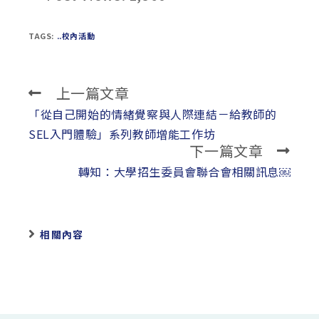
TAGS:
..校內活動
上一篇文章
Read
more
「從自己開始的情緒覺察與人際連結－給教師的
articles
SEL入門體驗」系列教師增能工作坊
下一篇文章
轉知：大學招生委員會聯合會相關訊息￼
相關內容