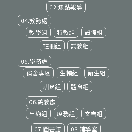
02.焦點報導
04.教務處
教學組
特教組
設備組
註冊組
試務組
05.學務處
宿舍專區
生輔組
衛生組
訓育組
體育組
06.總務處
出納組
庶務組
文書組
07.圖書館
08.輔導室