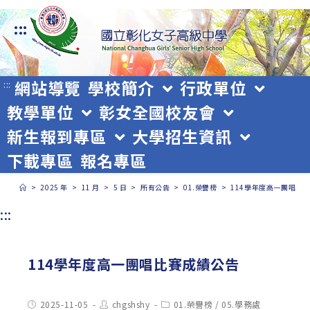
跳
:::
轉
至
主
網站導覽
學校簡介
行政單位
:::
教學單位
彰女全國校友會
要
新生報到專區
大學招生資訊
內
下載專區
報名專區
容
>
2025 年
>
11 月
>
5 日
>
所有公告
>
01.榮譽榜
>
114學年度高一團唱比
:::
114學年度高一團唱比賽成績公告
Post
Post
Post
2025-11-05
chgshshy
01.榮譽榜
/
05.學務處