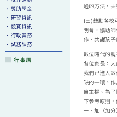
通的方法，共
•獎助學金
•研習資訊
(三)鼓勵各
•競賽資訊
明會，協助師
•行政業務
作、共護孩子
•試務課務
數位時代的親
行事曆
各位家長：大
我們已進入數
缺的一環。作
自主權。為了
下參考原則，
一、加（加分