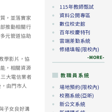
115年教師甄試
資料公開專區
品質，並落實家
數位校史館
本部推動相關行
百年校慶特刊
等多元管道協助
雲端差勤系統
修繕填報(限校內)
-MORE-
教學影片，協
功能，相關資源
教職員系統
可至三大電信業者
意書後，由門市人
場地預約(限校內)
校務系統(亞昕)
新公文系統
與子女良好溝