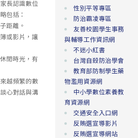
勵家長認識數位
性別平等專區
策略包括：
防治霸凌專區
親子距離。
友善校園學生事務
相簿或影片，讓
與輔導工作資訊網
不迷小紅書
的休閒時光，有
台灣自殺防治學會
教育部防制學生藥
越來越頻繁的數
物濫用資源網
中小學數位素養教
「談心對話與溝
育資源網
交通安全入口網
反賄選宣導影片
反賄選宣導網站