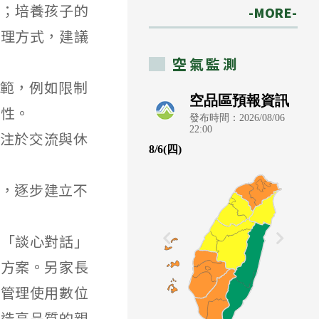
的；培養孩子的
-MORE-
管理方式，建議
空氣監測
規範，例如限制
要性。
專注於交流與休
序，逐步建立不
的「談心對話」
決方案。另家長
動管理使用數位
營造高品質的親