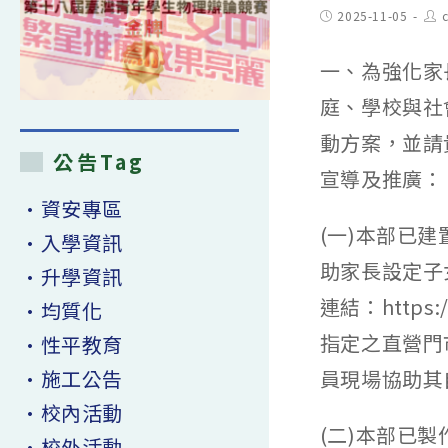
Post
Pos
2025-11-05
published:
aut
一、為強化家
庭、學校與社
動方案，並請
公告Tag
宣導及推廣：
•資安專區
(一)本部已
•入學資訊
助家長設定子
•升學資訊
連結：http
•均質化
指定之直營門市（
•性平教育
•施工公告
員現場協助其
•校內活動
(二)本部已
•校外活動