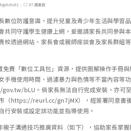
t
Post
chgshchc01
07.圖書館
hor:
category:
長數位防護意識，提升兒童及青少年生活與學習
會共同守護學生健康上網，爰邀請家長共同參與
貴校透過網站、家長會或親師座談會及家長群組
建置免費「數位工具包」資源，提供圖解操作手冊與
女手機使用時間、過濾暴力與色情等不當內容等
s://gov.tw/bLU。倘家長無法自行完成安裝，亦
https://reurl.cc/gn7jMX），經簽署同
自行安裝或設定該功能並指導使用。
製作親子溝通技巧推廣資料（如下），協助家長掌握