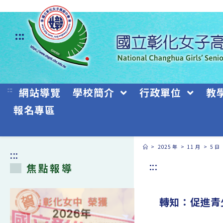
跳
轉
:::
至
主
要
:::
網站導覽
學校簡介
行政單位
教
內
報名專區
容
>
2025 年
>
11 月
>
5 日
:::
:::
焦點報導
轉知：促進青