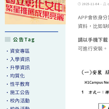
Post
Pos
2025-11-04
published:
aut
APP會依身
資料，比如缺
公告Tag
請以手機下載「
可進行安裝。
•資安專區
•入學資訊
•升學資訊
•均質化
•性平教育
•施工公告
•校內活動
•校外活動