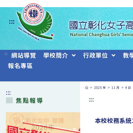
跳
轉
:::
至
主
要
:::
網站導覽
學校簡介
行政單位
教
內
報名專區
容
>
2025 年
>
11 月
>
4 日
:::
:::
焦點報導
本校校務系統1