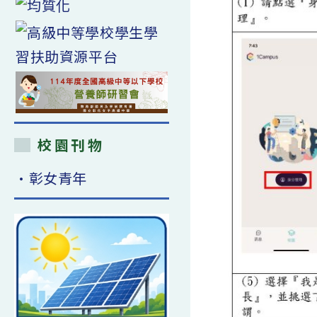
校園刊物
•彰女青年