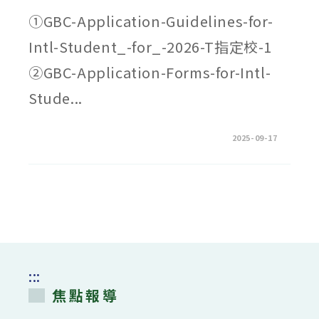
①GBC-Application-Guidelines-for-
Intl-Student_-for_-2026-T指定校-1
②GBC-Application-Forms-for-Intl-
Stude...
在
留言功能已關閉
2025-09-17
〈日
本
兵
庫
縣
立
大
學
2025
年
度
招
生
資
:::
料〉
中
焦點報導