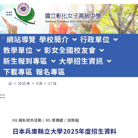
跳
:::
轉
至
主
網站導覽
學校簡介
行政單位
:::
教學單位
彰女全國校友會
要
新生報到專區
大學招生資訊
內
下載專區
報名專區
容
>
2025 年
>
9 月
>
17 日
:::
00.報名校外活動
/
05.學務處
/
訓育組
日本兵庫縣立大學2025年度招生資料