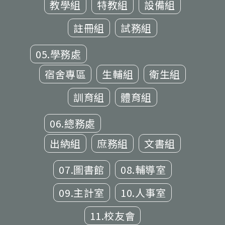
教學組
特教組
設備組
註冊組
試務組
05.學務處
宿舍專區
生輔組
衛生組
訓育組
體育組
06.總務處
出納組
庶務組
文書組
07.圖書館
08.輔導室
09.主計室
10.人事室
11.校友會