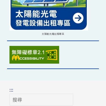
太陽能光電出租專區
:::
搜
尋