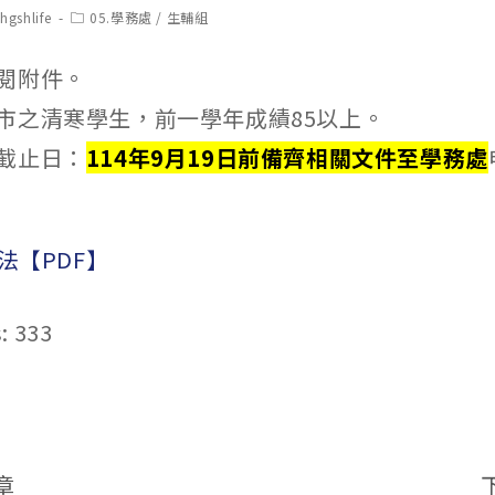
t
Post
hgshlife
05.學務處
/
生輔組
hor:
category:
閱附件。
市之清寒學生，前一學年成績85以上。
截止日：
114年9月19日前備齊相關文件至學務處
辦法【PDF】
:
333
章