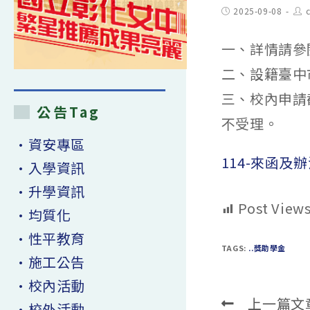
Post
Pos
2025-09-08
c
published:
aut
一、詳情請參
二、設籍臺中
三、校內申請
公告Tag
不受理。
•資安專區
114-來函及
•入學資訊
•升學資訊
Post Views
•均質化
•性平教育
TAGS:
..獎助學金
•施工公告
•校內活動
上一篇文
Read
•校外活動