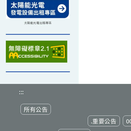
太陽能光電出租專區
:::
所有公告
.重要公告
0