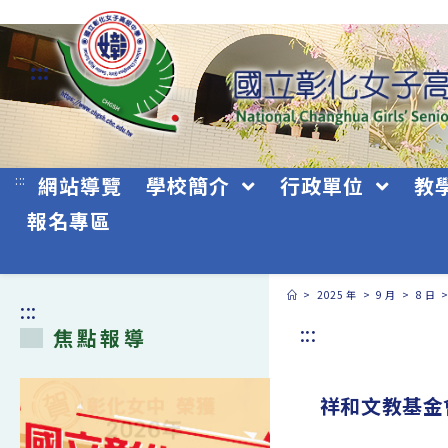
跳
轉
:::
至
主
要
:::
網站導覽
學校簡介
行政單位
教
內
報名專區
容
>
2025 年
>
9 月
>
8 日
:::
:::
焦點報導
祥和文教基金