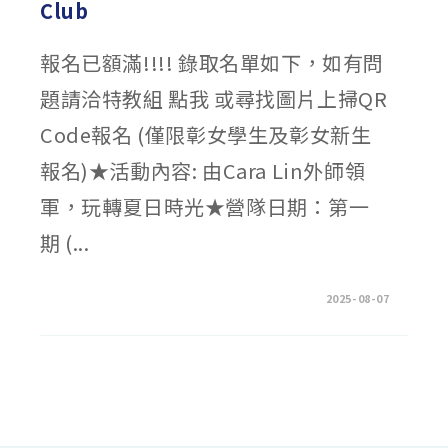
Club
報名已額滿!!!! 錄取名單如下，如有問
題請洽特教組 點我 或尋找圖片上掃QR
Code報名 (僅限彰女學生及彰女新生
報名)★活動內容: 由Cara Lin外師領
軍，玩轉夏日時光★營隊日期：第一
期 (...
在
留言功能已關閉
2025-08-07
〈【錄
取
名
單】
夏
日
英
語
營
~ENGLISH
CLUB〉