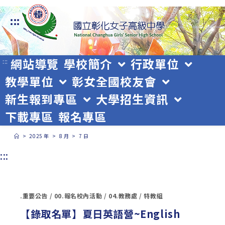
跳
:::
轉
至
主
網站導覽
學校簡介
行政單位
:::
教學單位
彰女全國校友會
要
新生報到專區
大學招生資訊
內
下載專區
報名專區
容
>
2025 年
>
8 月
>
7 日
:::
.重要公告
/
00.報名校內活動
/
04.教務處
/
特教組
【錄取名單】夏日英語營~English