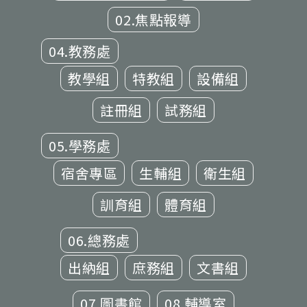
02.焦點報導
04.教務處
教學組
特教組
設備組
註冊組
試務組
05.學務處
宿舍專區
生輔組
衛生組
訓育組
體育組
06.總務處
出納組
庶務組
文書組
07.圖書館
08.輔導室