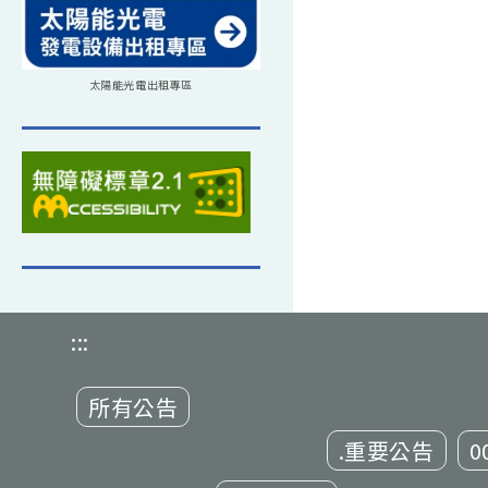
太陽能光電出租專區
:::
所有公告
.重要公告
0