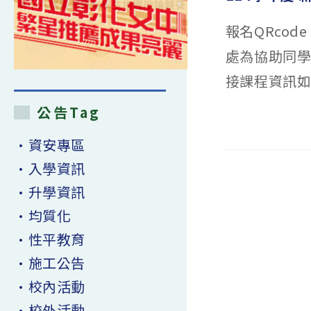
報名QRco
處為協助同學
接課程資訊如下
公告Tag
在
留言功能已關閉
〈114
學
•資安專區
年
度
•入學資訊
新
生
暑
•升學資訊
期
銜
接
•均質化
課
程
•性平教育
實
施
計
•施工公告
畫〉
中
•校內活動
•校外活動