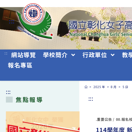
跳
轉
:::
至
主
要
:::
網站導覽
學校簡介
行政單位
教
內
報名專區
容
>
2025 年
>
8 月
>
5 日
:::
:::
焦點報導
.重要公告
/
00.報名
114學年度