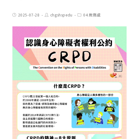
Post
Post
Post
2025-07-28
chgshspedu
04.教務處
published:
author:
category: