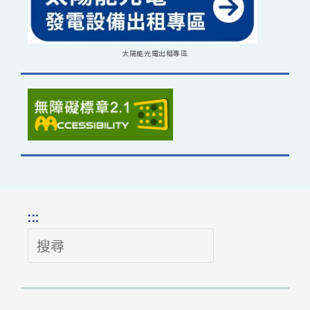
太陽能光電出租專區
:::
搜
尋