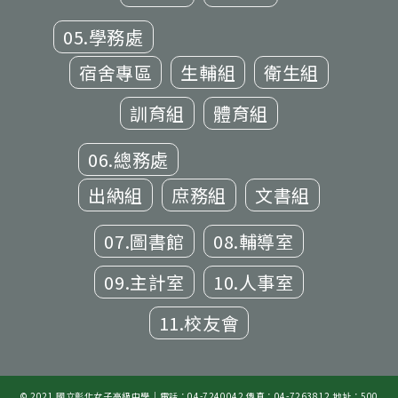
05.學務處
宿舍專區
生輔組
衛生組
訓育組
體育組
06.總務處
出納組
庶務組
文書組
07.圖書館
08.輔導室
09.主計室
10.人事室
11.校友會
© 2021 國立彰化女子高級中學｜電話：04-7240042 傳真：04-7263812 地址：500