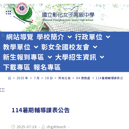
跳
:::
轉
至
主
網站導覽
學校簡介
行政單位
:::
教學單位
彰女全國校友會
要
新生報到專區
大學招生資訊
內
下載專區
報名專區
容
>
2025 年
>
7 月
>
18 日
>
所有公告
>
04.教務處
>
114暑期輔導課表公告
:::
114暑期輔導課表公告
Post
Post
2025-07-18
chgshteach