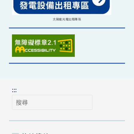
太陽能光電出租專區
:::
搜
尋