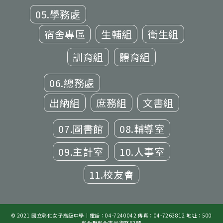
05.學務處
宿舍專區
生輔組
衛生組
訓育組
體育組
06.總務處
出納組
庶務組
文書組
07.圖書館
08.輔導室
09.主計室
10.人事室
11.校友會
© 2021 國立彰化女子高級中學｜電話：04-7240042 傳真：04-7263812 地址：500
彰化縣彰化市光復路62號