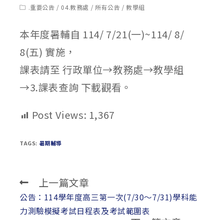
published:
author:
Post
.重要公告
/
04.教務處
/
所有公告
/
教學組
category:
本年度暑輔自 114/ 7/21(一)~114/ 8/
8(五) 實施，
課表請至 行政單位→教務處→教學組
→3.課表查詢 下載觀看。
Post Views:
1,367
TAGS:
暑期輔導
上一篇文章
Read
more
公告：114學年度高三第一次(7/30～7/31)學科能
articles
力測驗模擬考試日程表及考試範圍表