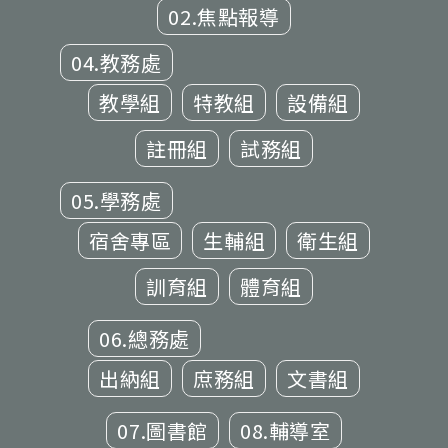
02.焦點報導
04.教務處
教學組
特教組
設備組
註冊組
試務組
05.學務處
宿舍專區
生輔組
衛生組
訓育組
體育組
06.總務處
出納組
庶務組
文書組
07.圖書館
08.輔導室