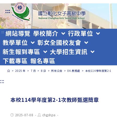
跳
:::
轉
至
主
網站導覽
學校簡介
行政單位
:::
教學單位
彰女全國校友會
要
新生報到專區
大學招生資訊
內
下載專區
報名專區
容
>
2025 年
>
7 月
>
8 日
>
所有公告
>
04.教務處
>
本校114學年度第2-1次
:::
本校114學年度第2-1次教師甄選簡章
Post
Post
2025-07-08
chgshpa