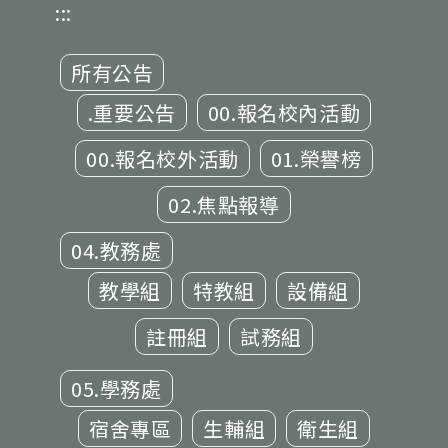
:::
所有公告
.重要公告
00.報名校內活動
00.報名校外活動
01.榮譽榜
02.焦點報導
04.教務處
教學組
特教組
設備組
註冊組
試務組
05.學務處
宿舍專區
生輔組
衛生組