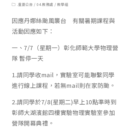
published:
author:
Post
.重要公告
/
04.教務處
/
教學組
category:
因應丹娜絲颱風襲台 有關暑期課程與
活動因應如下：
一、7/7（星期一）彰化師範大學物理營
隊 暫停一天
1.請同學收mail，實驗室可能聯繫同學
進行線上課程，若無mail則在家防颱。
2.請同學於7/8(星期二)早上10點準時到
彰師大湖濱館四樓實驗物理實驗室參加
營隊開幕典禮。