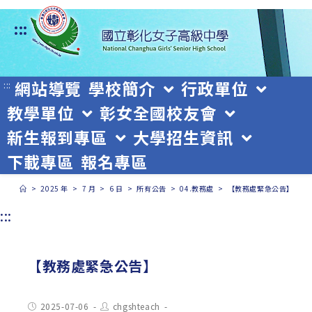
跳
:::
轉
至
主
網站導覽
學校簡介
行政單位
:::
教學單位
彰女全國校友會
要
新生報到專區
大學招生資訊
內
下載專區
報名專區
容
>
2025 年
>
7 月
>
6 日
>
所有公告
>
04.教務處
>
【教務處緊急公告】
:::
【教務處緊急公告】
Post
Post
2025-07-06
chgshteach