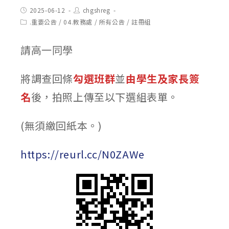
Post
Post
2025-06-12
chgshreg
published:
author:
Post
.重要公告
/
04.教務處
/
所有公告
/
註冊組
category:
請高一同學
將調查回條
勾選班群
並
由學生及家長簽
名
後，拍照上傳至以下選組表單。
(無須繳回紙本。)
https://reurl.cc/N0ZAWe