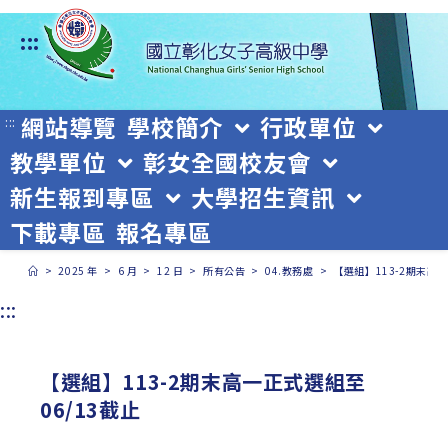
跳
:::
轉
至
主
網站導覽
學校簡介
行政單位
:::
教學單位
彰女全國校友會
要
新生報到專區
大學招生資訊
內
下載專區
報名專區
容
>
2025 年
>
6 月
>
12 日
>
所有公告
>
04.教務處
>
【選組】113-2期末高一
:::
【選組】113-2期末高一正式選組至
06/13截止