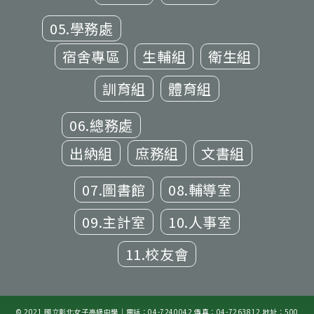
05.學務處
宿舍專區
生輔組
衛生組
訓育組
體育組
06.總務處
出納組
庶務組
文書組
07.圖書館
08.輔導室
09.主計室
10.人事室
11.校友會
© 2021 國立彰化女子高級中學｜電話：04-7240042 傳真：04-7263812 地址：500