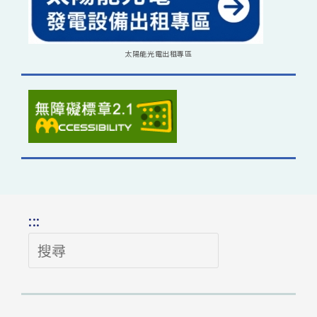
太陽能光電出租專區
:::
搜
尋