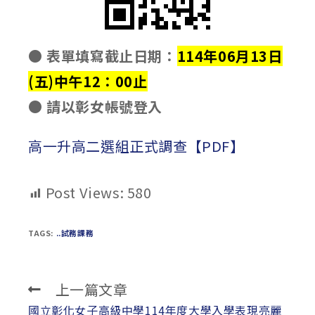
● 表單填寫截止日期：
114年06月13日
(五)中午12：00止
● 請以彰女帳號登入
高一升高二選組正式調查【PDF】
Post Views:
580
TAGS:
..試務課務
上一篇文章
Read
more
國立彰化女子高級中學114年度大學入學表現亮麗