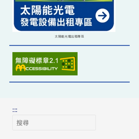
太陽能光電出租專區
:::
搜
尋