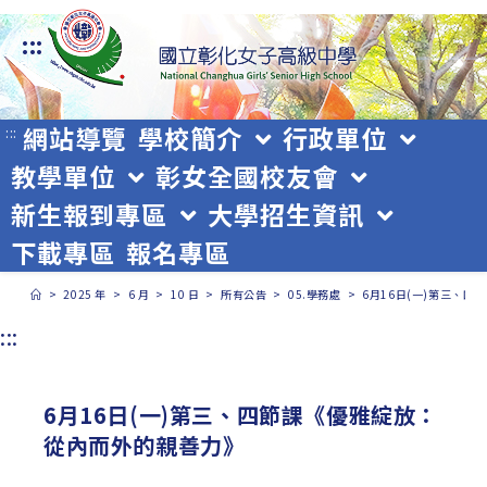
跳
:::
轉
至
主
網站導覽
學校簡介
行政單位
:::
教學單位
彰女全國校友會
要
新生報到專區
大學招生資訊
內
下載專區
報名專區
容
>
2025 年
>
6 月
>
10 日
>
所有公告
>
05.學務處
>
6月16日(一)第三、
:::
6月16日(一)第三、四節課《優雅綻放：
從內而外的親善力》