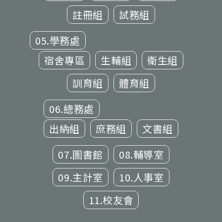
註冊組
試務組
05.學務處
宿舍專區
生輔組
衛生組
訓育組
體育組
06.總務處
出納組
庶務組
文書組
07.圖書館
08.輔導室
09.主計室
10.人事室
11.校友會