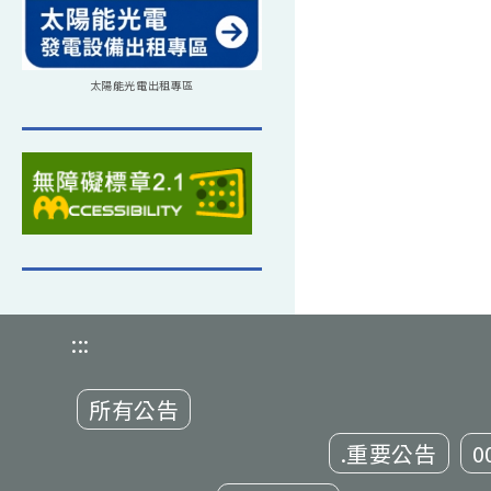
太陽能光電出租專區
:::
所有公告
.重要公告
0