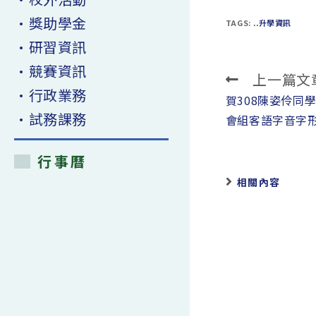
•獎助學金
TAGS:
..升學資訊
•研習資訊
•競賽資訊
上一篇文
Read
•行政業務
more
賀308陳姿伶同
•試務課務
articles
會組客語字音字
行事曆
相關內容