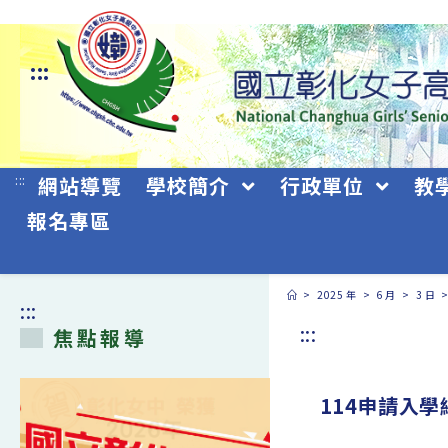
跳
轉
:::
至
主
要
:::
網站導覽
學校簡介
行政單位
教
內
報名專區
容
>
2025 年
>
6 月
>
3 日
:::
:::
焦點報導
114申請入