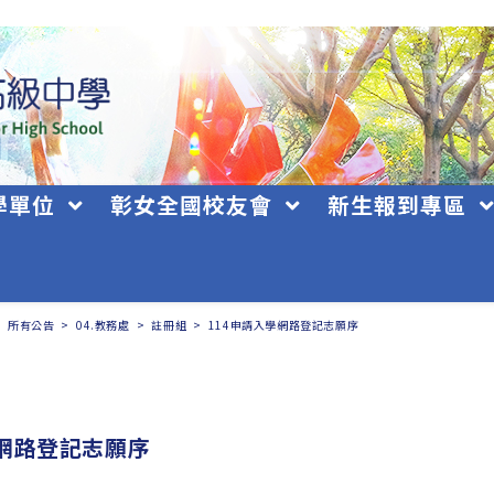
學單位
彰女全國校友會
新生報到專區
>
所有公告
>
04.教務處
>
註冊組
>
114申請入學網路登記志願序
學網路登記志願序