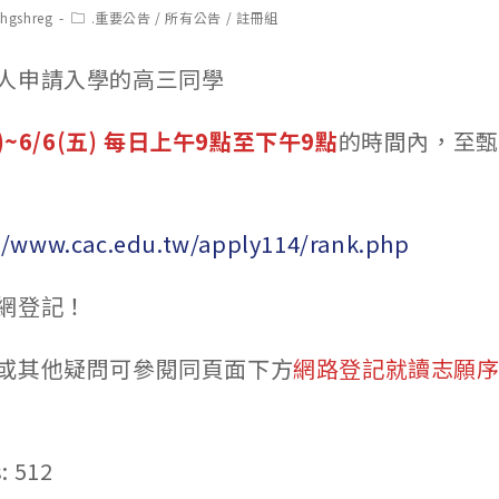
t
Post
chgshreg
.重要公告
/
所有公告
/
註冊組
hor:
category:
人申請入學的高三同學
)~6/6(五)
每日上午9點至下午9點
的時間內，至甄
//www.cac.edu.tw/apply114/rank.php
網登記！
或其他疑問可參閱同頁面下方
網路登記就讀志願
:
512