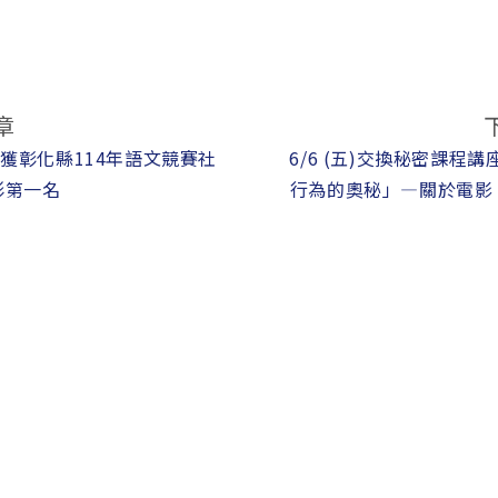
章
學獲彰化縣114年語文競賽社
6/6 (五)交換秘密課程
形第一名
行為的奧秘」—關於電影