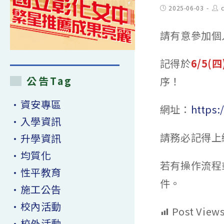
Post
Pos
2025-06-03
published:
aut
請有意參加個
記得於
6/5(四
公告Tag
序！
•資安專區
網址：
https:
•入學資訊
請務必記得上
•升學資訊
•均質化
若有操作流程
•性平教育
件。
•施工公告
•校內活動
Post Views
•校外活動