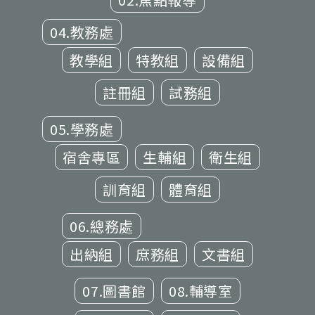
04.教務處
教學組
特教組
設備組
註冊組
試務組
05.學務處
宿舍專區
生輔組
衛生組
訓育組
體育組
06.總務處
出納組
庶務組
文書組
07.圖書館
08.輔導室