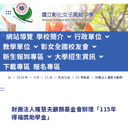
跳
:::
轉
至
主
網站導覽
學校簡介
行政單位
:::
教學單位
彰女全國校友會
要
新生報到專區
大學招生資訊
內
下載專區
報名專區
容
>
2026 年
>
6 月
>
15 日
>
所有公告
>
05.學務處
>
財團法人羅慧夫顱顏基金
:::
財團法人羅慧夫顱顏基金會辦理「115年
得福獎助學金」