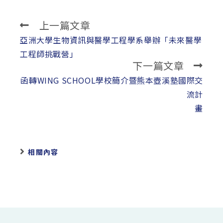
上一篇文章
Read
more
亞洲大學生物資訊與醫學工程學系舉辦「未來醫學
articles
工程師挑戰營」
下一篇文章
函轉WING SCHOOL學校簡介暨熊本壺溪塾國際交
流計
畫
相關內容