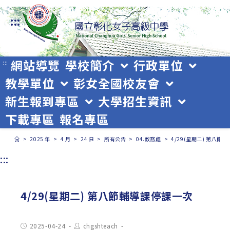
跳
:::
轉
至
主
網站導覽
學校簡介
行政單位
:::
教學單位
彰女全國校友會
要
新生報到專區
大學招生資訊
內
下載專區
報名專區
容
>
2025 年
>
4 月
>
24 日
>
所有公告
>
04.教務處
>
4/29(星期二) 第八節
:::
4/29(星期二) 第八節輔導課停課一次
Post
Post
2025-04-24
chgshteach