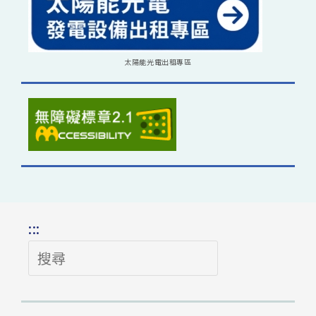
太陽能光電出租專區
:::
搜
尋