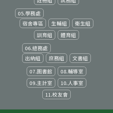
註冊組
試務組
05.學務處
宿舍專區
生輔組
衛生組
訓育組
體育組
06.總務處
出納組
庶務組
文書組
07.圖書館
08.輔導室
09.主計室
10.人事室
11.校友會