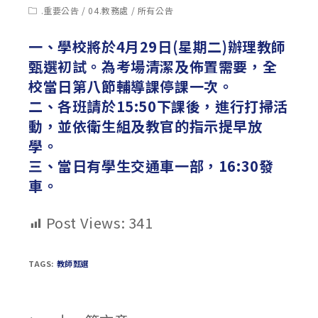
published:
author:
Post
.重要公告
/
04.教務處
/
所有公告
category:
一、學校將於4月29日(星期二)辦理教師
甄選初試。為考場清潔及佈置需要，全
校當日第八節輔導課停課一次。
二、各班請於15:50下課後，進行打掃活
動，並依衛生組及教官的指示提早放
學。
三、當日有學生交通車一部，16:30發
車。
Post Views:
341
TAGS:
教師甄選