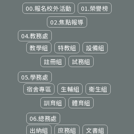
00.報名校外活動
01.榮譽榜
02.焦點報導
04.教務處
教學組
特教組
設備組
註冊組
試務組
05.學務處
宿舍專區
生輔組
衛生組
訓育組
體育組
06.總務處
出納組
庶務組
文書組