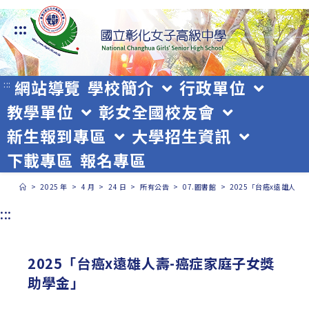
跳
:::
轉
至
主
網站導覽
學校簡介
行政單位
:::
教學單位
彰女全國校友會
要
新生報到專區
大學招生資訊
內
下載專區
報名專區
容
>
2025 年
>
4 月
>
24 日
>
所有公告
>
07.圖書館
>
2025「台癌x遠雄人壽
:::
2025「台癌x遠雄人壽-癌症家庭子女獎
助學金」