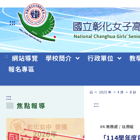
跳
轉
:::
至
主
要
:::
網站導覽
學校簡介
行政單位
教
內
報名專區
容
>
2025 年
>
4 月
>
8 日
:::
:::
焦點報導
04.教務處
/
註冊組
「114學年