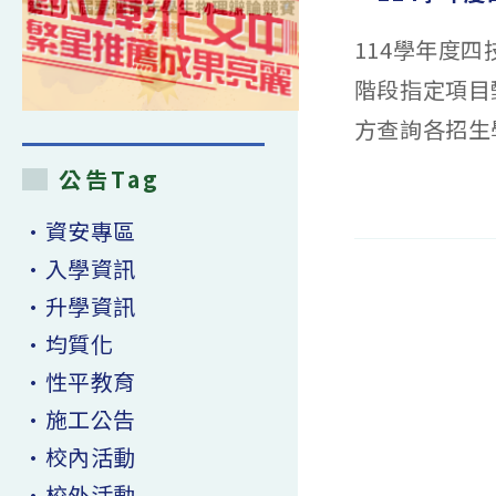
114學年度
階段指定項目
方查詢各招生學校
公告Tag
在
留言功能已關閉
〈「114
學
•資安專區
年
度
•入學資訊
四
技
二
•升學資訊
專
甄
選
•均質化
入
學
•性平教育
考
生
協
•施工公告
助
專
區」〉
•校內活動
中
•校外活動