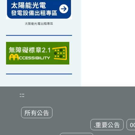
太陽能光電出租專區
:::
所有公告
.重要公告
0