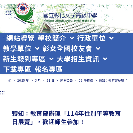
跳
:::
轉
至
主
網站導覽
學校簡介
行政單位
:::
教學單位
彰女全國校友會
要
新生報到專區
大學招生資訊
內
下載專區
報名專區
容
>
2025 年
>
3 月
>
21 日
>
所有公告
>
05.學務處
>
轉知：教育部辦理「11
:::
轉知：教育部辦理「114年性別平等教育
日展覽」，歡迎師生參加！