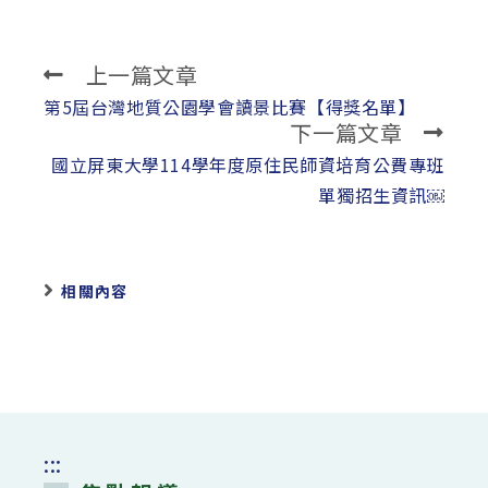
上一篇文章
Read
more
第5屆台灣地質公園學會讀景比賽【得獎名單】
下一篇文章
articles
國立屏東大學114學年度原住民師資培育公費專班
單獨招生資訊￼
相關內容
:::