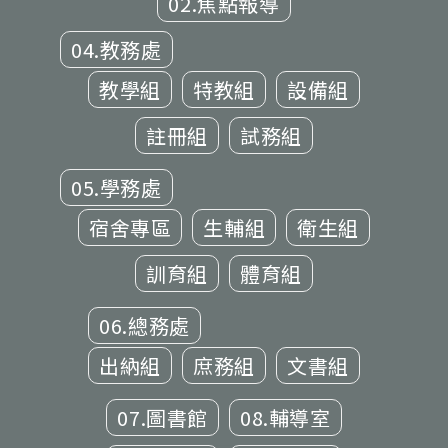
02.焦點報導
04.教務處
教學組
特教組
設備組
註冊組
試務組
05.學務處
宿舍專區
生輔組
衛生組
訓育組
體育組
06.總務處
出納組
庶務組
文書組
07.圖書館
08.輔導室