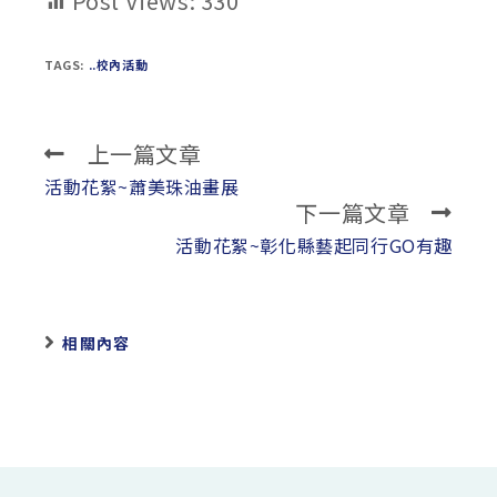
Post Views:
330
TAGS:
..校內活動
上一篇文章
Read
more
活動花絮~蕭美珠油畫展
下一篇文章
articles
活動花絮~彰化縣藝起同行GO有趣
相關內容