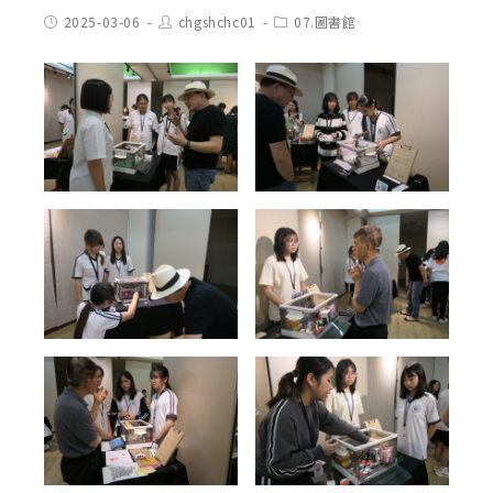
Post
Post
Post
2025-03-06
chgshchc01
07.圖書館
published:
author:
category: