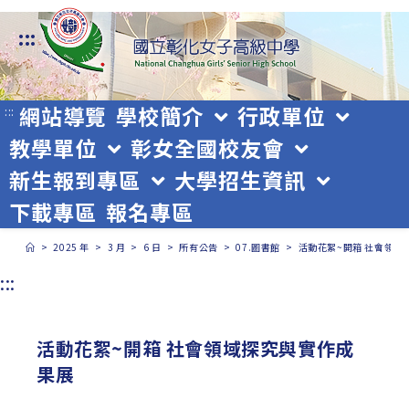
跳
:::
轉
至
主
網站導覽
學校簡介
行政單位
:::
教學單位
彰女全國校友會
要
新生報到專區
大學招生資訊
內
下載專區
報名專區
容
>
2025 年
>
3 月
>
6 日
>
所有公告
>
07.圖書館
>
活動花絮~開箱 社會領域
:::
活動花絮~開箱 社會領域探究與實作成
果展