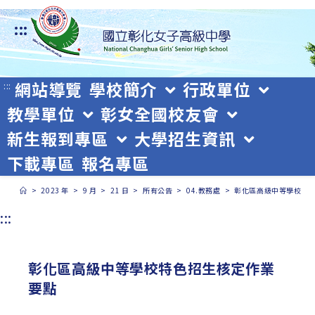
跳
:::
轉
至
主
網站導覽
學校簡介
行政單位
:::
教學單位
彰女全國校友會
要
新生報到專區
大學招生資訊
內
下載專區
報名專區
容
>
2023 年
>
9 月
>
21 日
>
所有公告
>
04.教務處
>
彰化區高級中等學校特
:::
彰化區高級中等學校特色招生核定作業
要點