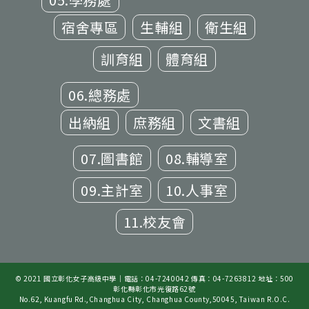
宿舍專區
生輔組
衛生組
訓育組
體育組
06.總務處
出納組
庶務組
文書組
07.圖書館
08.輔導室
09.主計室
10.人事室
11.校友會
© 2021 國立彰化女子高級中學｜電話：04-7240042 傳真：04-7263812 地址：500
彰化縣彰化市光復路62號
No.62, Kuangfu Rd.,Changhua City, Changhua County,50045, Taiwan R.O.C.