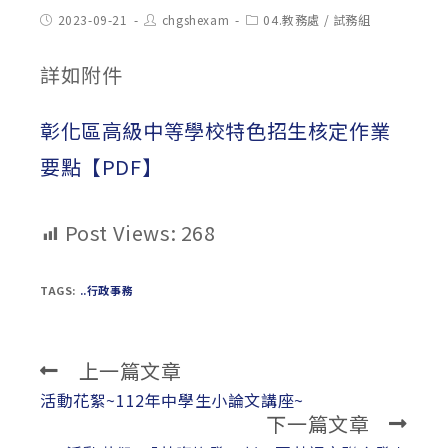
Post
Post
Post
2023-09-21
chgshexam
04.教務處
/
試務組
published:
author:
category:
詳如附件
彰化區高級中等學校特色招生核定作業
要點【PDF】
Post Views:
268
TAGS:
..行政事務
上一篇文章
Read
more
活動花絮~112年中學生小論文講座~
下一篇文章
articles