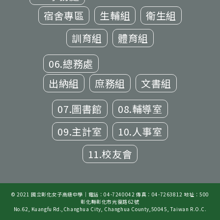
宿舍專區
生輔組
衛生組
訓育組
體育組
06.總務處
出納組
庶務組
文書組
07.圖書館
08.輔導室
09.主計室
10.人事室
11.校友會
© 2021 國立彰化女子高級中學｜電話：04-7240042 傳真：04-7263812 地址：500
彰化縣彰化市光復路62號
No.62, Kuangfu Rd.,Changhua City, Changhua County,50045, Taiwan R.O.C.