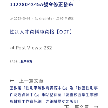
1122804245A號令修正發布
Post
Post
Post
2023-09-08
chgshlife
05.學務處
published:
author:
category:
性別人才資料庫資格【ODT】
Post Views:
232
TAGS:
..性平教育
上一篇文章
Read
more
國教署「性別平等教育資源中心」及「校園性別事
articles
件防治資源中心」網站整併至「友善校園學生事務
與輔導工作資訊網」之網址變更如說明
下一篇文章