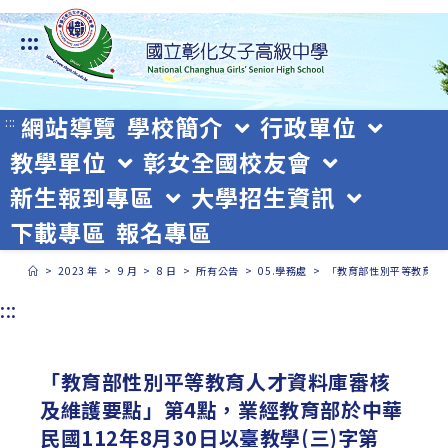
跳
:::
轉
至
主
網站導覽
學校簡介
行政單位
:::
教學單位
彰女全國校友會
要
新生報到專區
大學招生資訊
內
下載專區
報名專區
容
>
2023 年
>
9 月
>
8 日
>
所有公告
>
05.學務處
>
「教育部性別平等教育人才
:::
「教育部性別平等教育人才資料庫審核
及維護要點」第4點，業經教育部於中華
民國112年8月30日以臺教學(三)字第