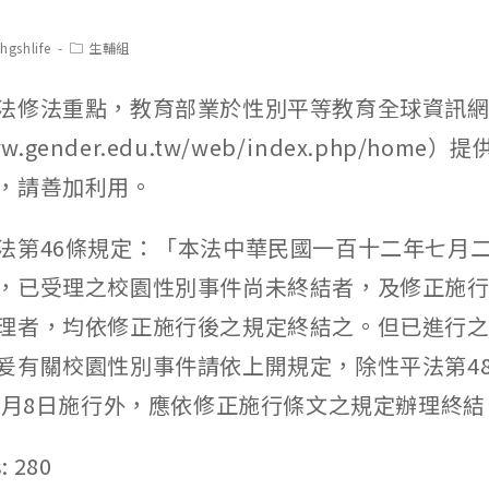
t
Post
hgshlife
生輔組
hor:
category:
法修法重點，教育部業於性別平等教育全球資訊
www.gender.edu.tw/web/index.php/hom
，請善加利用。
法第46條規定：「本法中華民國一百十二年七月
，已受理之校園性別事件尚未終結者，及修正施
理者，均依修正施行後之規定終結之。但已進行
爰有關校園性別事件請依上開規定，除性平法第4
年3月8日施行外，應依修正施行條文之規定辦理終結
:
280