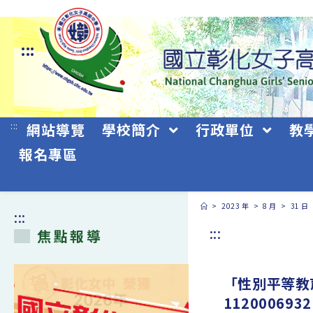
跳
轉
:::
至
主
要
:::
網站導覽
學校簡介
行政單位
教
內
報名專區
容
>
2023 年
>
8 月
>
31 日
:::
:::
焦點報導
「性別平等教
11200069