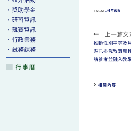
•獎助學金
TAGS:
..性平教育
•研習資訊
•競賽資訊
上一篇文
Read
•行政業務
more
推動性別平等及
•試務課務
articles
源已掛載教育部
請參考並融入教
行事曆
相關內容