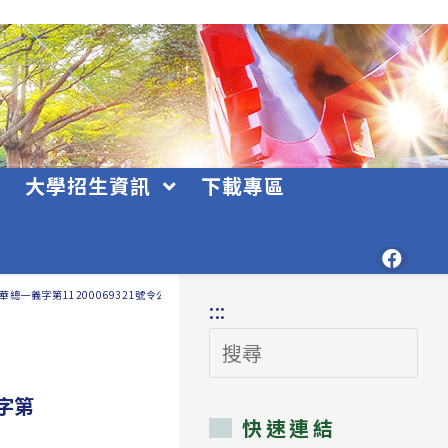
大學招生資訊
下載專區
總一義字第11200069321號令公布
:::
搜
尋
字第
快速連結