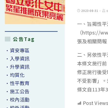
Post
Pos
2023-08-31
c
published:
aut
一、旨揭性平
（https://
公告Tag
張及相關簡報
•資安專區
二、另依性平
•入學資訊
本條文施行前
•升學資訊
修正施行後受
•均質化
不受影響」。
•性平教育
條文自113
•施工公告
•校內活動
Post Views
•校外活動