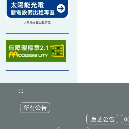
太陽能光電出租專區
:::
所有公告
.重要公告
0