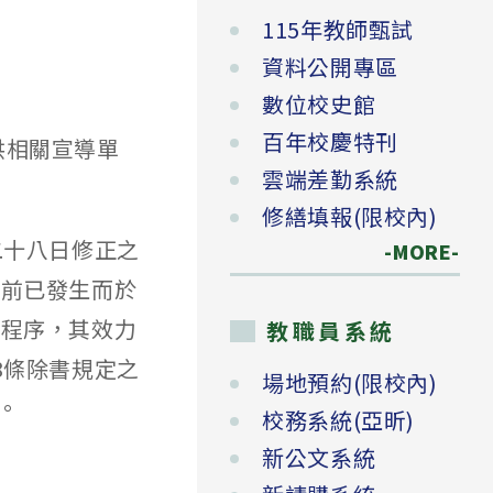
115年教師甄試
資料公開專區
數位校史館
網
百年校慶特刊
e）提供相關宣導單
雲端差勤系統
修繕填報(限校內)
二十八日修正之
-MORE-
行前已發生而於
之程序，其效力
教職員系統
8條除書規定之
場地預約(限校內)
。
校務系統(亞昕)
新公文系統