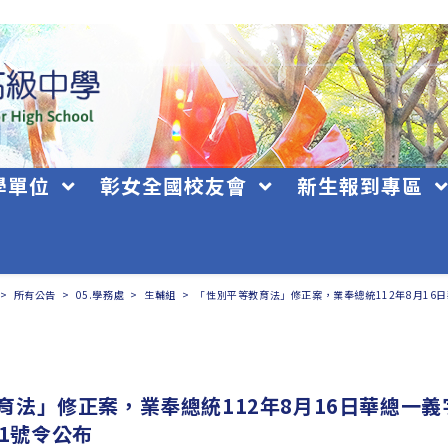
學單位
彰女全國校友會
新生報到專區
>
所有公告
>
05.學務處
>
生輔組
>
「性別平等教育法」修正案，業奉總統112年8月16日華
育法」修正案，業奉總統112年8月16日華總一義
321號令公布