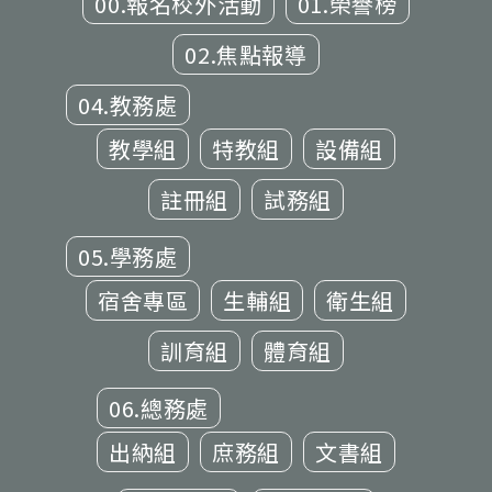
00.報名校外活動
01.榮譽榜
02.焦點報導
04.教務處
教學組
特教組
設備組
註冊組
試務組
05.學務處
宿舍專區
生輔組
衛生組
訓育組
體育組
06.總務處
出納組
庶務組
文書組