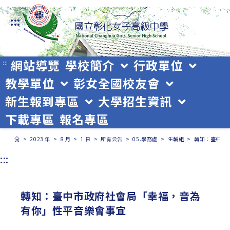
跳
:::
轉
至
主
網站導覽
學校簡介
行政單位
:::
教學單位
彰女全國校友會
要
新生報到專區
大學招生資訊
內
下載專區
報名專區
容
>
2023 年
>
8 月
>
1 日
>
所有公告
>
05.學務處
>
生輔組
>
轉知：臺中市
:::
轉知：臺中市政府社會局「幸福，音為
有你」性平音樂會事宜