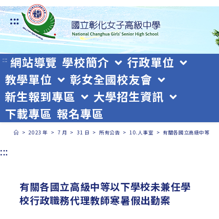
跳
:::
轉
至
主
網站導覽
學校簡介
行政單位
:::
教學單位
彰女全國校友會
要
新生報到專區
大學招生資訊
內
下載專區
報名專區
容
>
2023 年
>
7 月
>
31 日
>
所有公告
>
10.人事室
>
有關各國立高級中等以
:::
有關各國立高級中等以下學校未兼任學
校行政職務代理教師寒暑假出勤案