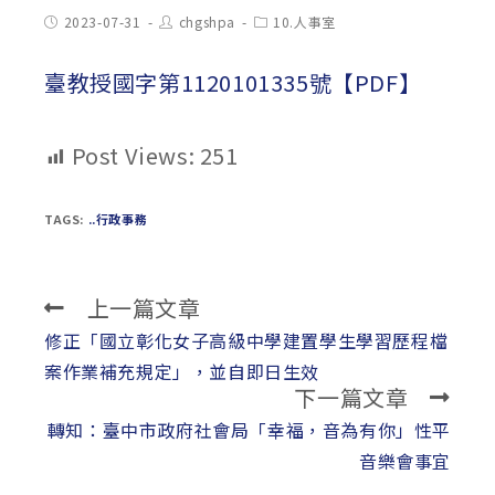
Post
Post
Post
2023-07-31
chgshpa
10.人事室
published:
author:
category:
臺教授國字第1120101335號【PDF】
Post Views:
251
TAGS:
..行政事務
上一篇文章
Read
more
修正「國立彰化女子高級中學建置學生學習歷程檔
articles
案作業補充規定」，並自即日生效
下一篇文章
轉知：臺中市政府社會局「幸福，音為有你」性平
音樂會事宜