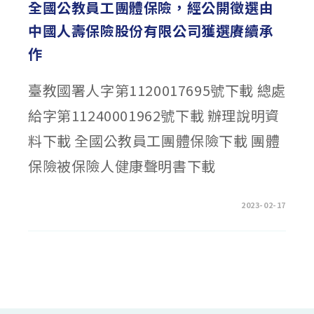
全國公教員工團體保險，經公開徵選由
中國人壽保險股份有限公司獲選賡續承
作
臺教國署人字第1120017695號下載 總處
給字第11240001962號下載 辦理說明資
料下載 全國公教員工團體保險下載 團體
保險被保險人健康聲明書下載
在
留言功能已關閉
2023-02-17
〈轉
知
有
關
112
年
至
114
年
「闔
家
安