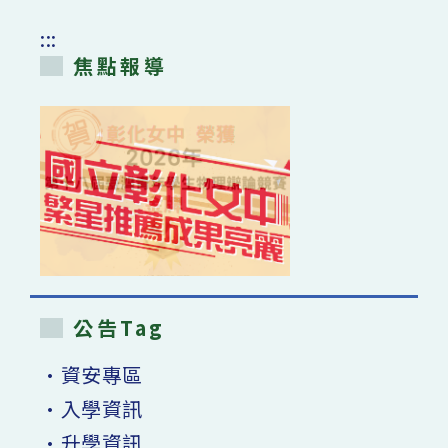
康」-
全
:::
國
公
焦點報導
教
員
工
團
體
保
險，
經
公
開
徵
選
由
中
國
人
壽
保
險
股
公告Tag
份
有
限
公
•資安專區
司
獲
•入學資訊
選
賡
續
•升學資訊
承