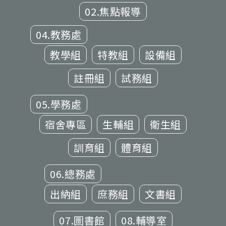
02.焦點報導
04.教務處
教學組
特教組
設備組
註冊組
試務組
05.學務處
宿舍專區
生輔組
衛生組
訓育組
體育組
06.總務處
出納組
庶務組
文書組
07.圖書館
08.輔導室