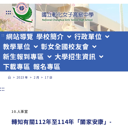
跳
:::
轉
至
主
網站導覽
學校簡介
行政單位
:::
教學單位
彰女全國校友會
要
新生報到專區
大學招生資訊
內
下載專區
報名專區
容
>
2023 年
>
2 月
>
17 日
:::
10.人事室
轉知有關112年至114年「闔家安康」-