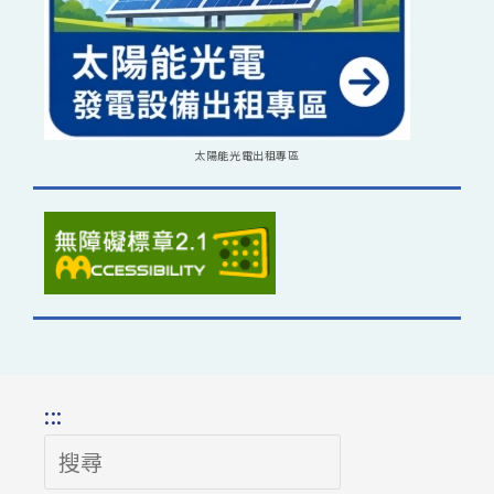
太陽能光電出租專區
:::
搜
尋