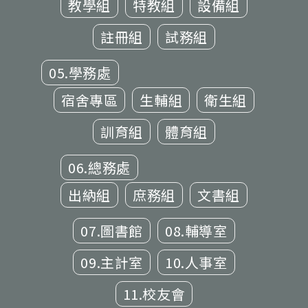
教學組
特教組
設備組
註冊組
試務組
05.學務處
宿舍專區
生輔組
衛生組
訓育組
體育組
06.總務處
出納組
庶務組
文書組
07.圖書館
08.輔導室
09.主計室
10.人事室
11.校友會