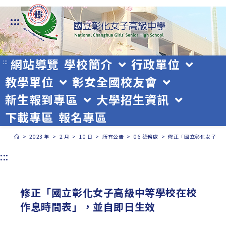
跳
:::
轉
至
主
網站導覽
學校簡介
行政單位
:::
教學單位
彰女全國校友會
要
新生報到專區
大學招生資訊
內
下載專區
報名專區
容
>
2023 年
>
2 月
>
10 日
>
所有公告
>
06.總務處
>
修正「國立彰化女子高
:::
修正「國立彰化女子高級中等學校在校
作息時間表」，並自即日生效