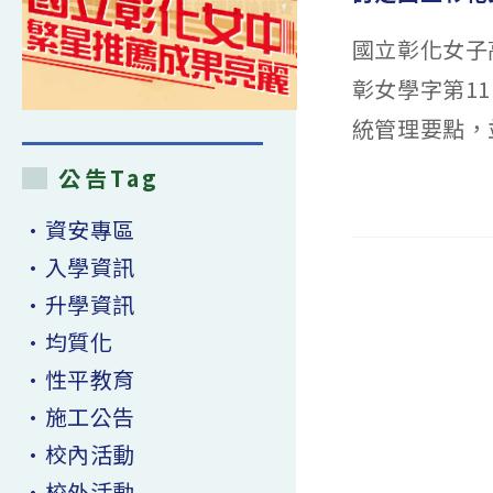
國立彰化女子
彰女學字第11
統管理要點，並
公告Tag
在
留言功能已關閉
〈訂
定
•資安專區
國
立
•入學資訊
彰
化
女
•升學資訊
子
高
級
•均質化
中
學
•性平教育
校
園
監
•施工公告
視
錄
影
•校內活動
系
統
•校外活動
管