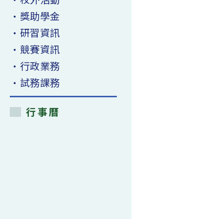
理
要
•獎助學金
點，
並
•研習資訊
自
即
日
•競賽資訊
生
效〉
中
•行政業務
•試務課務
行事曆