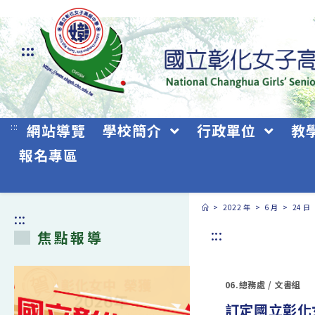
跳
轉
:::
至
主
要
:::
網站導覽
學校簡介
行政單位
教
內
報名專區
容
>
2022 年
>
6 月
>
24 日
:::
:::
焦點報導
06.總務處
/
文書組
訂定國立彰化