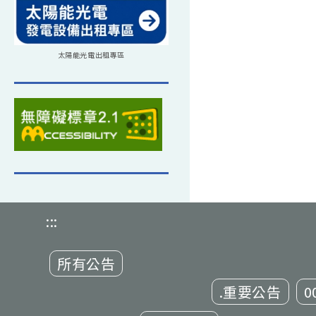
太陽能光電出租專區
:::
所有公告
.重要公告
0