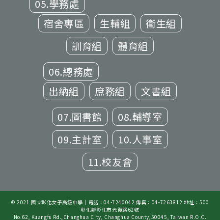
05.學務處
宿舍專區
生輔組
衛生組
訓育組
體育組
06.總務處
出納組
庶務組
文書組
07.圖書館
08.輔導室
09.主計室
10.人事室
11.校友會
© 2021 國立彰化女子高級中學｜電話：04-7240042 傳真：04-7263812 地址：500
彰化縣彰化市光復路62號
No.62, Kuangfu Rd.,Changhua City, Changhua County,50045, Taiwan R.O.C.