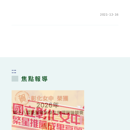
在
留言功能已關閉
2021-12-16
〈活
動
花
絮：
1101216
圖
書
館
盲
借
活
動〉
中
:::
焦點報導