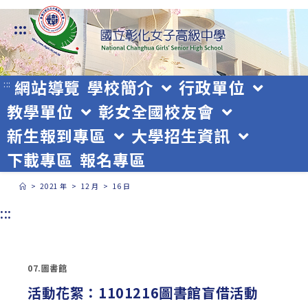
跳
:::
轉
至
主
網站導覽
學校簡介
行政單位
:::
教學單位
彰女全國校友會
要
新生報到專區
大學招生資訊
內
下載專區
報名專區
容
>
2021 年
>
12 月
>
16 日
:::
07.圖書館
活動花絮：1101216圖書館盲借活動