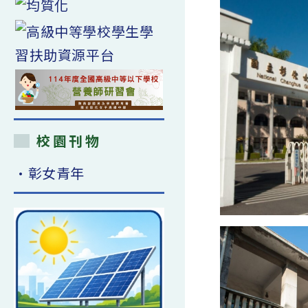
校園刊物
•彰女青年