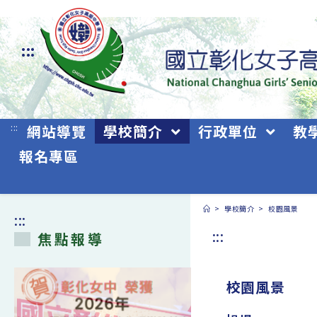
跳
轉
:::
至
主
要
:::
網站導覽
學校簡介
行政單位
教
內
報名專區
容
>
學校簡介
>
校園風景
:::
:::
焦點報導
校園風景