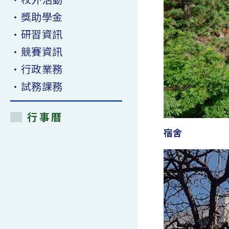
•獎助學金
•研習資訊
•競賽資訊
•行政業務
•試務課務
行事曆
宿舍