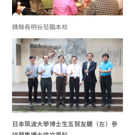
魏縣長明谷蒞臨本校
日本筑波大學博士生五賀友継（左）參
訪搜集博士論文資料