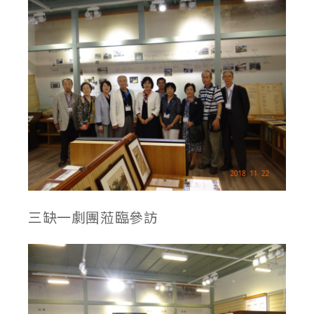
三缺一劇團蒞臨參訪