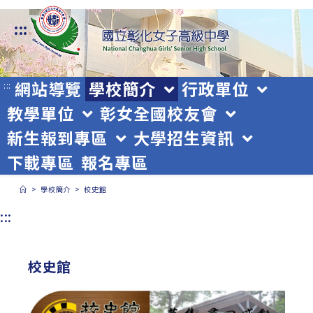
跳
:::
轉
至
主
網站導覽
學校簡介
行政單位
:::
教學單位
彰女全國校友會
要
新生報到專區
大學招生資訊
內
下載專區
報名專區
容
>
學校簡介
>
校史館
:::
校史館