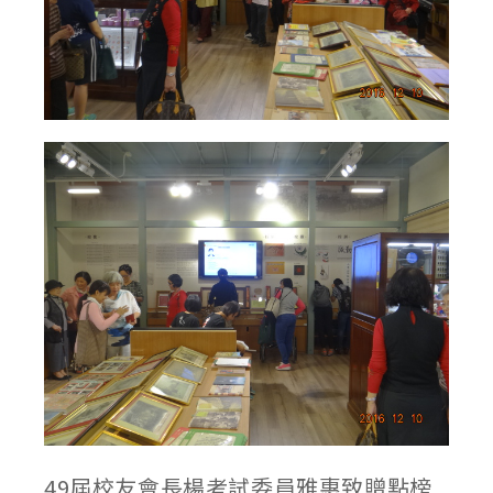
49屆校友會長楊考試委員雅惠致贈點榜