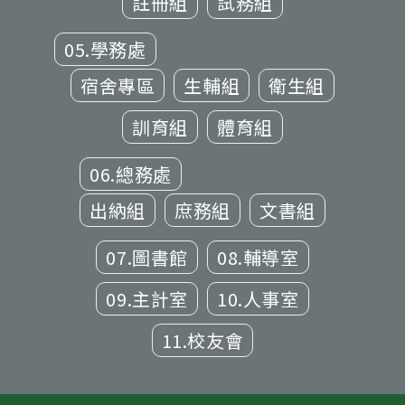
註冊組
試務組
05.學務處
宿舍專區
生輔組
衛生組
訓育組
體育組
06.總務處
出納組
庶務組
文書組
07.圖書館
08.輔導室
09.主計室
10.人事室
11.校友會