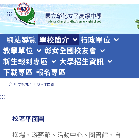
跳
:::
轉
至
主
網站導覽
學校簡介
行政單位
:::
教學單位
彰女全國校友會
要
新生報到專區
大學招生資訊
內
下載專區
報名專區
容
>
學校簡介
>
校區平面圖
:::
校區平面圖
操場、游藝館、活動中心、圖書館、自