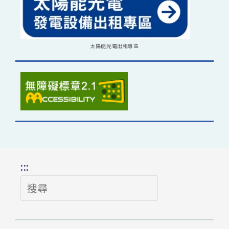
太陽能光電出租專區
:::
搜
尋