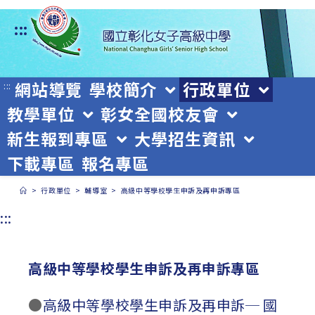
跳
:::
轉
至
主
網站導覽
學校簡介
行政單位
:::
教學單位
彰女全國校友會
要
新生報到專區
大學招生資訊
內
下載專區
報名專區
容
>
行政單位
>
輔導室
>
高級中等學校學生申訴及再申訴專區
:::
高級中等學校學生申訴及再申訴專區
●
高級中等學校學生申訴及再申訴─ 國