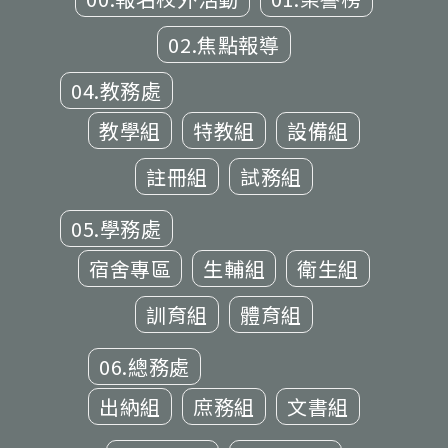
02.焦點報導
04.教務處
教學組
特教組
設備組
註冊組
試務組
05.學務處
宿舍專區
生輔組
衛生組
訓育組
體育組
06.總務處
出納組
庶務組
文書組