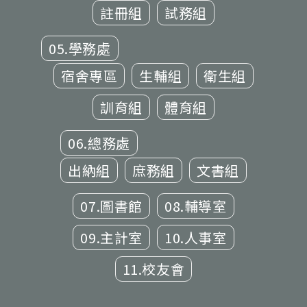
註冊組
試務組
05.學務處
宿舍專區
生輔組
衛生組
訓育組
體育組
06.總務處
出納組
庶務組
文書組
07.圖書館
08.輔導室
09.主計室
10.人事室
11.校友會