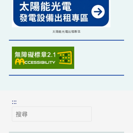
太陽能光電出租專區
:::
搜
尋