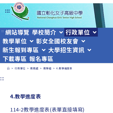
跳
:::
轉
至
主
網站導覽
學校簡介
行政單位
:::
教學單位
彰女全國校友會
要
新生報到專區
大學招生資訊
內
下載專區
報名專區
容
>
行政單位
>
教務處
>
教學組
>
4.教學進度表
:::
4.教學進度表
114-2教學進度表(表單直接填寫)