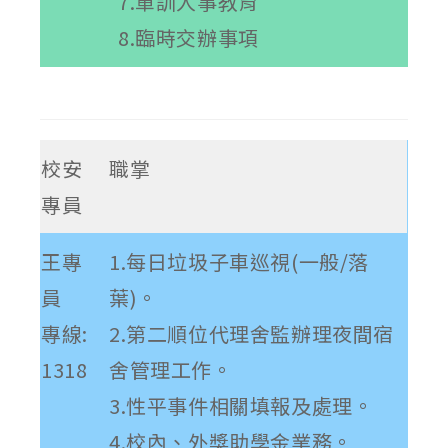
7.軍訓人事教育
8.臨時交辦事項
校安
職掌
專員
王專
1.每日垃圾子車巡視(一般/落
員
葉)。
專線:
2.第二順位代理舍監辦理夜間宿
1318
舍管理工作。
3.性平事件相關填報及處理。
4.校內、外獎助學金業務。