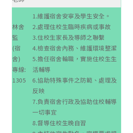
1.維護宿舍安寧及學生安全。
林舍
2.處理住校生臨時疾病或事故
監
3.住校生家長及導師之聯繫
(宿
4.檢查宿舍內務、維護環境整潔
舍)
5.擔任宿舍輪職，實施住校生生
專線:
活輔導
1305
6.協助特殊事件之防範、處理及
反映
7.負責宿舍行政及協助住校輔導
一切事宜
8.督導住校生晚自習