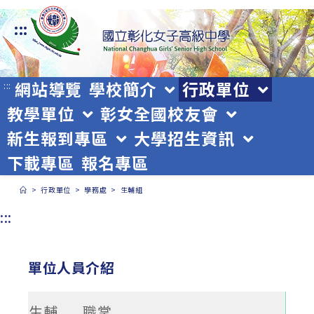
跳
:::
轉
至
主
網站導覽
學校簡介
行政單位
:::
教學單位
彰女全國校友會
要
新生報到專區
大學招生資訊
內
下載專區
報名專區
容
>
行政單位
>
學務處
>
生輔組
:::
單位人員介紹
生輔
職掌