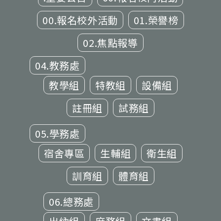
00.報名校外活動
01.榮譽榜
02.焦點報導
04.教務處
教學組
特教組
設備組
註冊組
試務組
05.學務處
宿舍專區
生輔組
衛生組
訓育組
體育組
06.總務處