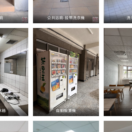
廁
公共浴廁-投幣洗衣機
洗
冰箱
自動販賣機