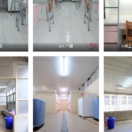
型
6人一寢
A棟