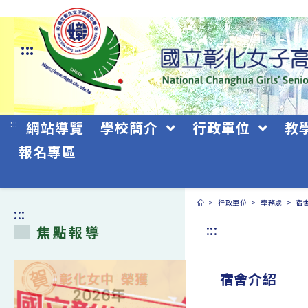
跳
轉
:::
至
主
要
:::
網站導覽
學校簡介
行政單位
教
內
報名專區
容
>
行政單位
>
學務處
>
宿
:::
:::
焦點報導
宿舍介紹