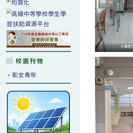
A棟房
校園刊物
•彰女青年