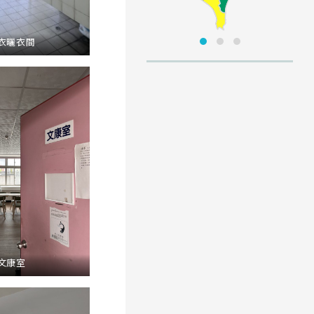
衣曬衣間
文康室