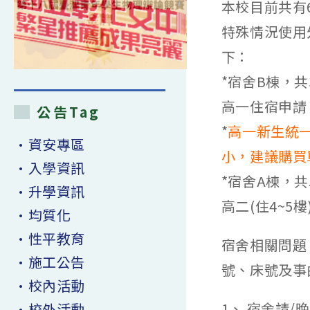
本校目前共有
特殊情況使用
下：
*宿舍B棟，
高一住宿申請
公告Tag
*
高一新生統
•資安專區
小，建議購買
•入學資訊
*宿舍A棟，
•升學資訊
高二(住4~5樓
•均質化
•性平教育
宿舍相關問題，
•施工公告
號、床號及事
•校內活動
1、 宿舍請/晚
•校外活動