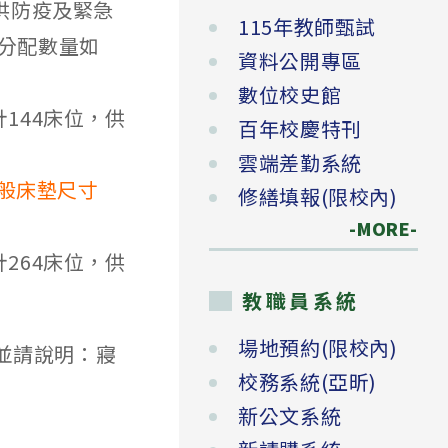
，供防疫及緊急
115年教師甄試
。分配數量如
資料公開專區
數位校史館
144床位，供
百年校慶特刊
雲端差勤系統
般床墊尺寸
修繕填報(限校內)
-MORE-
264床位，供
教職員系統
場地預約(限校內)
，並請說明：寢
校務系統(亞昕)
新公文系統