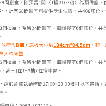
69間寢室，除預留1間（1樓2107寢）為預備寢
外，計有68間寢室可提供學生住宿，共408床位
共3個樓層，預留24間寢室，每間寢室6個床位，共計
。
一住宿舍
B棟
，床板大小約
184cm*84.5cm
，較一
單人軟床墊。
共5個樓層，預留44間寢室，每間寢室6個床位，共計
)、高三(住1~3樓) 住宿申請。
請於舍監執勤時間17:00~23:00撥打以下電話
由。
歸專線：0963-502188。