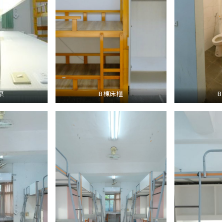
桌
B棟床櫃