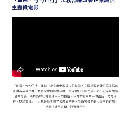
主題微電影
「幸福．勻勻仔行」係以中小企業老闆與女兒特助，在職場理念及家庭生活的
互動為故事主軸，透過父女間的對話與一段深藏已久的往事，點出企業誠信經
營的背後，所肩負的社會責任與正向價值，源自於簡單的一句臺語「勻勻仔
行，腳踏實地」，女兒特助承襲了父親的堅持，依循著相同做人做事的道理，
終因「誠至金開」渡過難關。