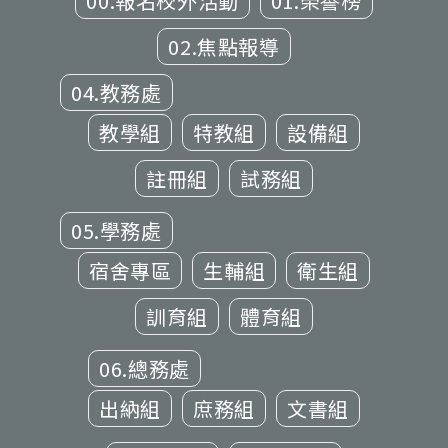
00.報名校外活動
01.榮譽榜
02.焦點報導
04.教務處
教學組
特教組
設備組
註冊組
試務組
05.學務處
宿舍專區
生輔組
衛生組
訓育組
體育組
06.總務處
出納組
庶務組
文書組