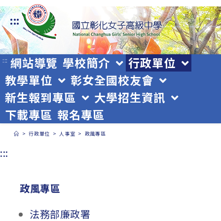
跳
:::
轉
至
主
網站導覽
學校簡介
行政單位
:::
教學單位
彰女全國校友會
要
新生報到專區
大學招生資訊
內
下載專區
報名專區
容
>
行政單位
>
人事室
>
政風專區
:::
政風專區
法務部廉政署