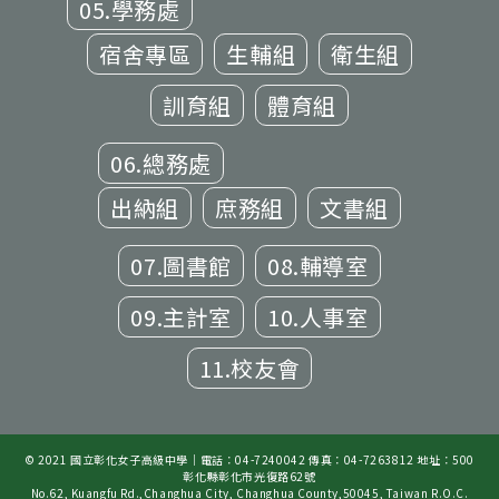
05.學務處
宿舍專區
生輔組
衛生組
訓育組
體育組
06.總務處
出納組
庶務組
文書組
07.圖書館
08.輔導室
09.主計室
10.人事室
11.校友會
© 2021 國立彰化女子高級中學｜電話：04-7240042 傳真：04-7263812 地址：500
彰化縣彰化市光復路62號
No.62, Kuangfu Rd.,Changhua City, Changhua County,50045, Taiwan R.O.C.