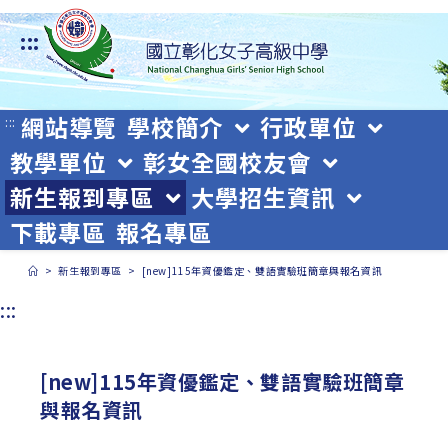
跳
:::
轉
至
主
網站導覽
學校簡介
行政單位
:::
教學單位
彰女全國校友會
要
新生報到專區
大學招生資訊
內
下載專區
報名專區
容
>
新生報到專區
>
[new]115年資優鑑定、雙語實驗班簡章與報名資訊
:::
[new]115年資優鑑定、雙語實驗班簡章
與報名資訊