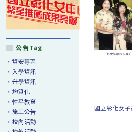
公告Tag
彰女傑出校友專訪-
•資安專區
•入學資訊
•升學資訊
•均質化
•性平教育
國立彰化女子
•施工公告
•校內活動
•校外活動