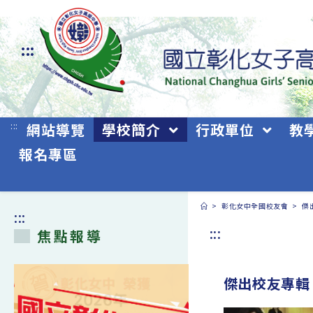
跳
轉
:::
至
主
要
:::
網站導覽
學校簡介
行政單位
教
內
報名專區
容
>
彰化女中全國校友會
>
傑
:::
:::
焦點報導
傑出校友專輯